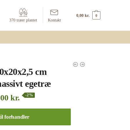
0,00
kr.
0
370 træer plantet
Kontakt
0x20x2,5 cm
assivt egetræ
-2%
,00
kr.
il forhandler