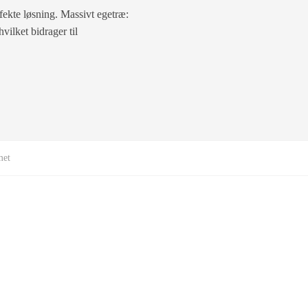
ekte løsning. Massivt egetræ:
vilket bidrager til
met