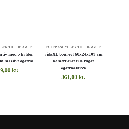
DER TIL HJEMMET
EGETRÆSHYLDER TIL HJEMMET
ativ med 5 hylder
vidaXL bogreol 60x24x109 cm
m massivt egetræ
konstrueret træ røget
egetræsfarve
09,00
kr.
361,00
kr.