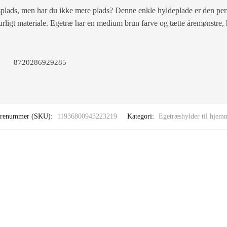
plads, men har du ikke mere plads? Denne enkle hyldeplade er den perf
rligt materiale. Egetræ har en medium brun farve og tætte åremønstre, h
8720286929285
renummer (SKU):
11936800943223219
Kategori:
Egetræshylder til hjem