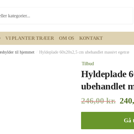
D
VI PLANTER TRÆER
OM OS
KONTAKT
æshylder til hjemmet
/
Hyldeplade 60x20x2,5 cm ubehandlet massivt egetræ
Tilbud
Hyldeplade 6
ubehandlet m
246,00
kr.
240
Gå t