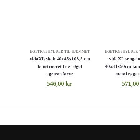
EGETRÆSHYLDER TIL HJEMMET
EGETRÆSHYLDER 
vidaXL skab 40x45x103,5 cm
vidaXL sengebo
konstrueret træ røget
40x31x50cm kons
egetræsfarve
metal røget
546,00
kr.
571,0