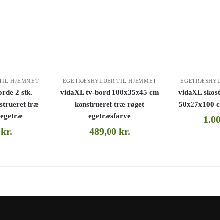
TIL HJEMMET
EGETRÆSHYLDER TIL HJEMMET
EGETRÆSHYL
rde 2 stk.
vidaXL tv-bord 100x35x45 cm
vidaXL skost
trueret træ
konstrueret træ røget
50x27x100 c
 egetræ
egetræsfarve
1.0
0
kr.
489,00
kr.