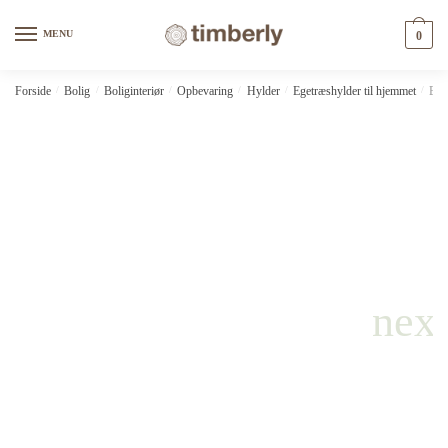
Skip
Skip
to
to
MENU
0
navigation
content
Forside
/
Bolig
/
Boliginteriør
/
Opbevaring
/
Hylder
/
Egetræshylder til hjemmet
/
Bad