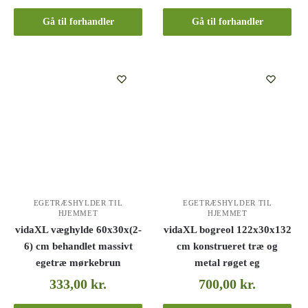
Gå til forhandler
Gå til forhandler
EGETRÆSHYLDER TIL
EGETRÆSHYLDER TIL
HJEMMET
HJEMMET
vidaXL væghylde 60x30x(2-
vidaXL bogreol 122x30x132
6) cm behandlet massivt
cm konstrueret træ og
egetræ mørkebrun
metal røget eg
333,00
kr.
700,00
kr.