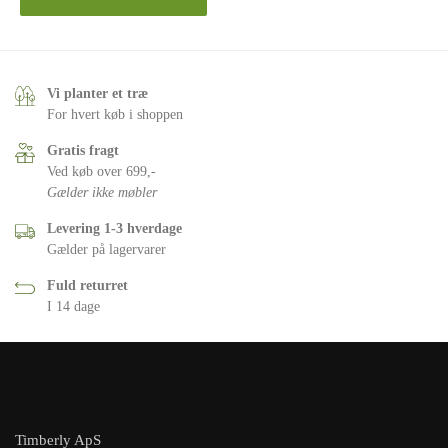
Vi planter et træ
For hvert køb i shoppen
Gratis fragt
Ved køb over 699,-
Gælder ikke møbler
Levering 1-3 hverdage
Gælder på lagervarer
Fuld returret
I 14 dage
Timberly ApS