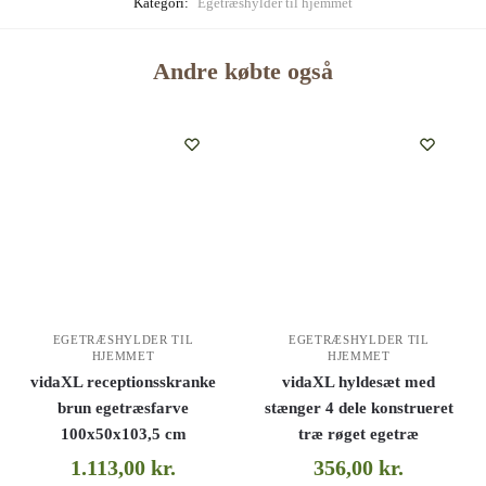
Kategori:
Egetræshylder til hjemmet
Andre købte også
EGETRÆSHYLDER TIL
EGETRÆSHYLDER TIL
HJEMMET
HJEMMET
vidaXL receptionsskranke
vidaXL hyldesæt med
brun egetræsfarve
stænger 4 dele konstrueret
100x50x103,5 cm
træ røget egetræ
1.113,00
kr.
356,00
kr.