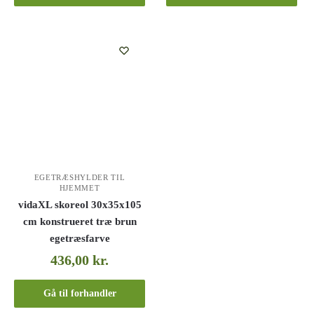
EGETRÆSHYLDER TIL
HJEMMET
vidaXL skoreol 30x35x105
cm konstrueret træ brun
egetræsfarve
436,00
kr.
Gå til forhandler