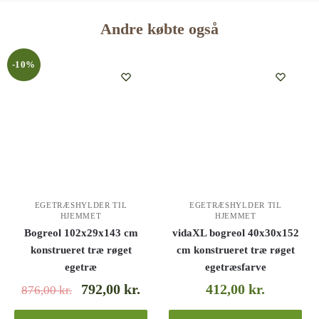
Andre købte også
-10%
EGETRÆSHYLDER TIL
EGETRÆSHYLDER TIL
HJEMMET
HJEMMET
Bogreol 102x29x143 cm
vidaXL bogreol 40x30x152
konstrueret træ røget
cm konstrueret træ røget
egetræ
egetræsfarve
792,00
kr.
412,00
kr.
876,00
kr.