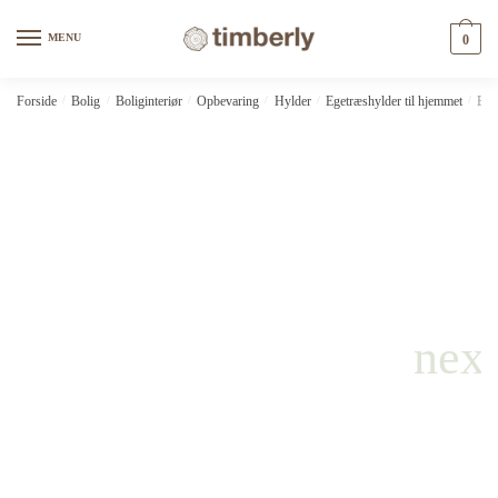
Skip
Skip
to
to
MENU
0
navigation
content
Forside
/
Bolig
/
Boliginteriør
/
Opbevaring
/
Hylder
/
Egetræshylder til hjemmet
/
Bad