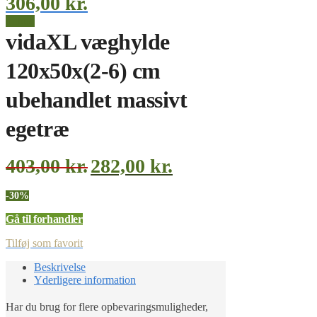
306,00
kr.
Tilbud
vidaXL væghylde
120x50x(2-6) cm
ubehandlet massivt
egetræ
403,00
kr.
282,00
kr.
-30%
Gå til forhandler
Tilføj som favorit
Beskrivelse
Yderligere information
Har du brug for flere opbevaringsmuligheder,