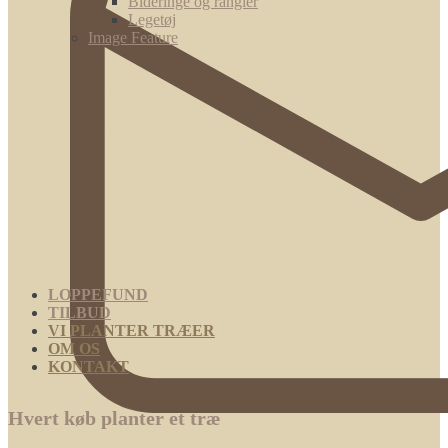
Bideringe og rangler
Legetøj
Image Feature
LOPPEFUND
TILBUD
VI PLANTER TRÆER
OM OS
KONTAKT
Hvert køb planter et træ