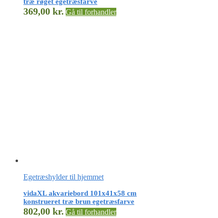
træ røget egetræsfarve
369,00
kr.
Gå til forhandler
Egetræshylder til hjemmet
vidaXL akvariebord 101x41x58 cm
konstrueret træ brun egetræsfarve
802,00
kr.
Gå til forhandler