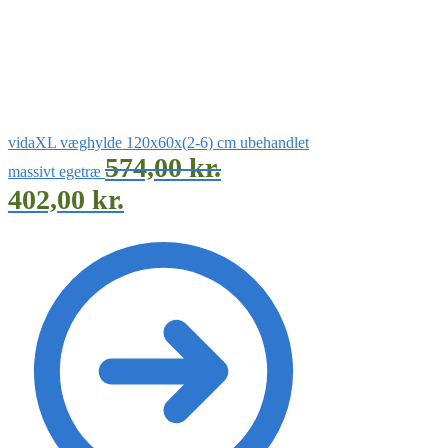
vidaXL væghylde 120x60x(2-6) cm ubehandlet
574,00
kr.
massivt egetræ
402,00
kr.