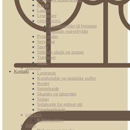
Kurve
Lamper
Lysestager
OPBEVARING
Egetræshylder til hjemmet
Stilfulde svævehylder
Pyntepuder
Servering
Spejle
Stilfulde plaids og tæpper
Trækasser
Vaser
MØBLER
Kontakt
Lænestole
Komfortable og praktiske puffer
Reoler
Sengeborde
Skamler og taburetter
Sofaer
Sofaborde for enhver stil
Spisebordsstole
KØKKEN
Køkkenudstyr
BØRN