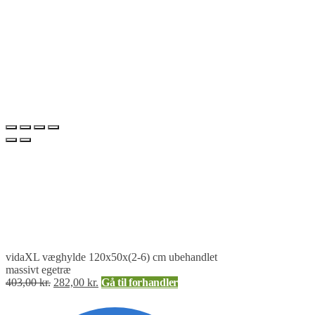
vidaXL væghylde 120x50x(2-6) cm ubehandlet
massivt egetræ
403,00
kr.
282,00
kr.
Gå til forhandler