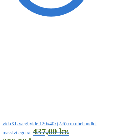
vidaXL væghylde 120x40x(2-6) cm ubehandlet
437,00
kr.
massivt egetræ