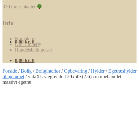
370 træer plantet
Info
Kontakt os
0,00
kr.
0
Om Timberly
Handelsbetingelser
0,00
kr.
0
Forside
/
Bolig
/
Boliginteriør
/
Opbevaring
/
Hylder
/
Egetræshylder
til hjemmet
/
vidaXL væghylde 120x50x(2-6) cm ubehandlet
massivt egetræ