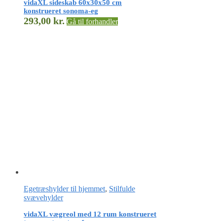
vidaXL sideskab 60x30x50 cm
konstrueret sonoma-eg
293,00
kr.
Gå til forhandler
Egetræshylder til hjemmet
,
Stilfulde
svævehylder
vidaXL vægreol med 12 rum konstrueret