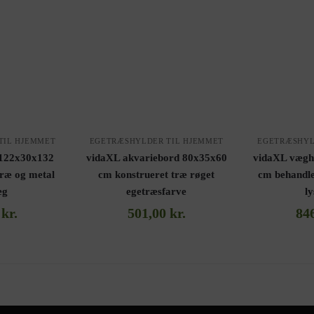
TIL HJEMMET
EGETRÆSHYLDER TIL HJEMMET
EGETRÆSHYL
 122x30x132
vidaXL akvariebord 80x35x60
vidaXL vægh
træ og metal
cm konstrueret træ røget
cm behandle
eg
egetræsfarve
l
0
kr.
501,00
kr.
84