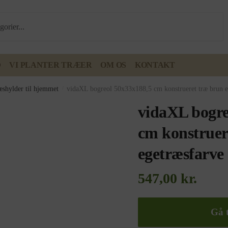
D
VI PLANTER TRÆER
OM OS
KONTAKT
æshylder til hjemmet
/
vidaXL bogreol 50x33x188,5 cm konstrueret træ brun e
vidaXL bogre
cm konstruer
egetræsfarve
547,00
kr.
Gå t