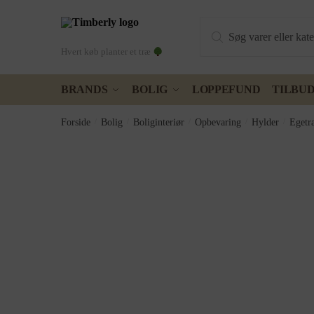
Skip
Skip
Products
to
to
search
navigation
content
Hvert køb planter et træ
BRANDS
BOLIG
LOPPEFUND
TILBU
Forside
/
Bolig
/
Boliginteriør
/
Opbevaring
/
Hylder
/
Egetr