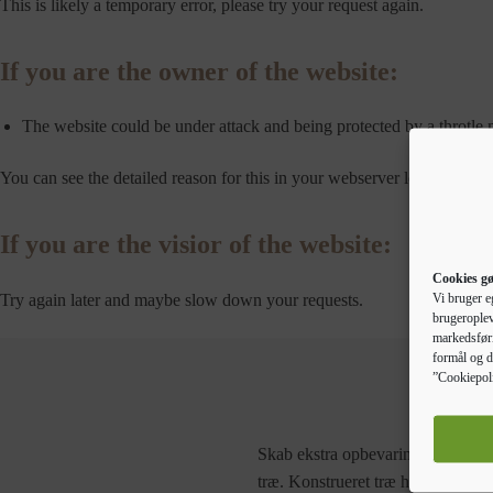
This is likely a temporary error, please try your request again.
If you are the owner of the website:
The website could be under attack and being protected by a throtle
You can see the detailed reason for this in your webserver logs.
If you are the visior of the website:
Cookies gø
Try again later and maybe slow down your requests.
Vi bruger e
brugeroplev
markedsføri
formål og d
”Cookiepoli
Skab ekstra opbevaringsplads i hje
træ. Konstrueret træ har en enestå