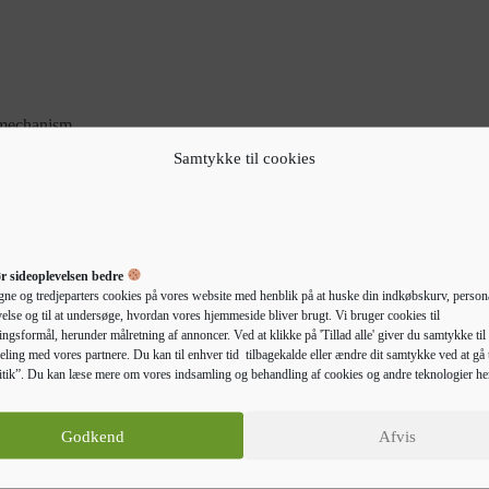
 mechanism.
Samtykke til cookies
r sideoplevelsen bedre
gne og tredjeparters cookies på vores website med henblik på at huske din indkøbskurv, persona
else og til at undersøge, hvordan vores hjemmeside bliver brugt. Vi bruger cookies til
ngsformål, herunder målretning af annoncer. Ved at klikke på 'Tillad alle' giver du samtykke til 
eling med vores partnere. Du kan til enhver tid tilbagekalde eller ændre dit samtykke ved at gå t
tik”. Du kan læse mere om vores indsamling og behandling af cookies og andre teknologier he
Beskrivelse
Yderligere information
Godkend
Afvis
mmet eller på kontoret med denne bogreol. Slidstærkt materiale: Bogreol
ende kvalitet med en glat overflade, og det er både stærkt, stabilt og fu