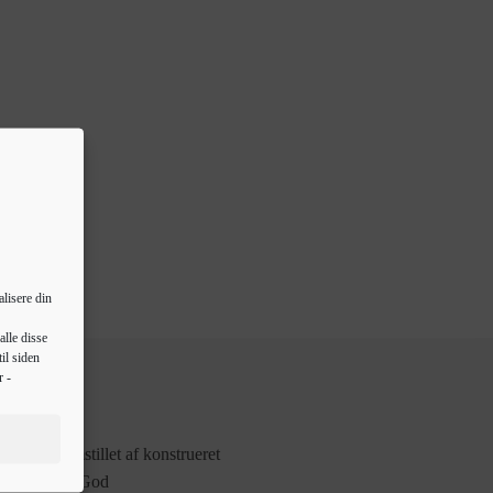
lisere din
alle disse
il siden
r -
en er fremstillet af konstrueret
gtafvisende. God