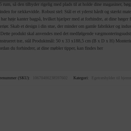
 rum, så den tilbyder rigelig med plads til at holde dine magasiner, bø
inden for rækkevidde. Robust stel: Stål er et yderst hårdt og stærkt mate
t har høje kanter bagpå, hvilket hjælper med at forhindre, at dine bøger fal
nteriør. Skab et design i din stue, der minder om gamle fabrikker og indu
Dette produkt skal anvendes med det medfølgende vægmonteringsudstyr f
nstrueret træ, stål Produktmål: 50 x 33 x188,5 cm (B x D x H) Monteri
dan du forhindrer, at dine møbler tipper, kan findes her
renummer (SKU):
10670400238597602
Kategori:
Egetræshylder til hjem