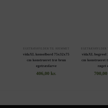
EGETRÆSHYLDER TIL HJEMMET
EGETRÆSHYLDER 
vidaXL konsolbord 75x32x75
vidaXL bogreol
cm konstrueret træ brun
cm konstrueret 
egetræsfarve
røget 
406,00
kr.
700,0