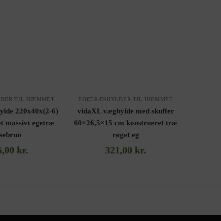
DER TIL HJEMMET
EGETRÆSHYLDER TIL HJEMMET
ylde 220x40x(2-6)
vidaXL væghylde med skuffer
t massivt egetræ
60×26,5×15 cm konstrueret træ
ysebrun
røget eg
6,00
kr.
321,00
kr.