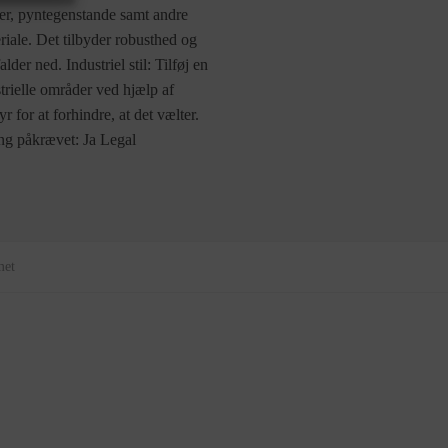
ger, pyntegenstande samt andre
riale. Det tilbyder robusthed og
der ned. Industriel stil: Tilføj en
strielle områder ved hjælp af
or at forhindre, at det vælter.
ng påkrævet: Ja Legal
met