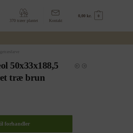
0,00
kr.
0
370 træer plantet
Kontakt
getræsfarve
ol 50x33x188,5
et træ brun
il forhandler