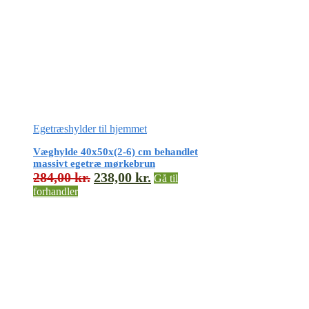
Egetræshylder til hjemmet
Væghylde 40x50x(2-6) cm behandlet
massivt egetræ mørkebrun
284,00
kr.
238,00
kr.
Gå til
forhandler