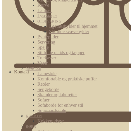
Kurve
Lamper
Lysestager
OPBEVARING
Egetræshylder til hjemmet
Stilfulde svævehylder
Pyntepuder
Servering
Spejle
Stilfulde plaids og tæpper
Trækasser
Vaser
MØBLER
Kontakt
Lænestole
Komfortable og praktiske puffer
Reoler
Sengeborde
Skamler og taburetter
Sofaer
Sofaborde for enhver stil
Spisebordsstole
KØKKEN
Køkkenudstyr
BØRN