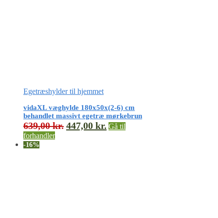
Egetræshylder til hjemmet
vidaXL væghylde 180x50x(2-6) cm
behandlet massivt egetræ mørkebrun
639,00
kr.
447,00
kr.
Gå til
forhandler
-16%