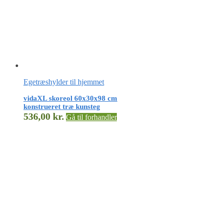
Egetræshylder til hjemmet
vidaXL skoreol 60x30x98 cm
konstrueret træ kunsteg
536,00
kr.
Gå til forhandler