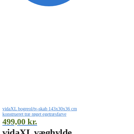
vidaXL bogreol/tv-skab 143x30x36 cm
konstrueret træ røget egetræsfarve
499,00
kr.
vidaXL væghylde