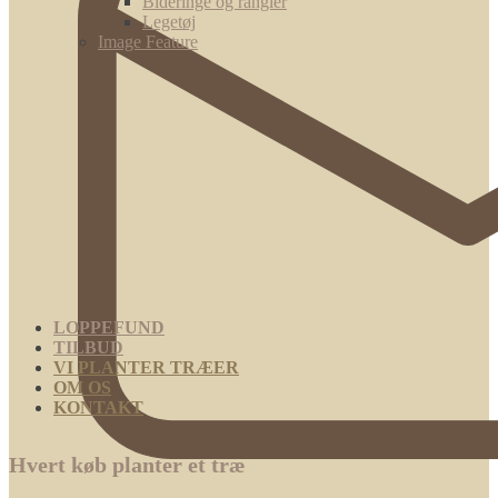
Bideringe og rangler
Legetøj
Image Feature
LOPPEFUND
TILBUD
VI PLANTER TRÆER
OM OS
KONTAKT
Hvert køb planter et træ