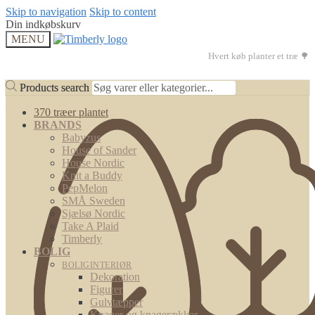
Skip to navigation
Skip to content
Din indkøbskurv
MENU
Hvert køb planter et træ 🌳
Products search
Products search
370 træer plantet
BRANDS
Babyzus
House of Sander
House Nordic
Knit a Buddy
PepMelon
SMÅ Sweden
Sjælsø Nordic
Take A Plaid
Timberly
BOLIG
BOLIGINTERIØR
Dekoration
Figurer
Gulvtæpper
Knager og knagerækker