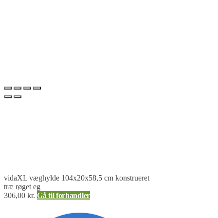
vidaXL væghylde 104x20x58,5 cm konstrueret
træ røget eg
306,00
kr.
Gå til forhandler