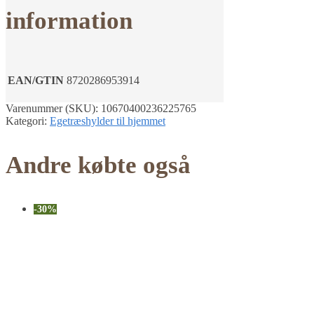
information
EAN/GTIN
8720286953914
Varenummer (SKU):
10670400236225765
Kategori:
Egetræshylder til hjemmet
Andre købte også
-30%