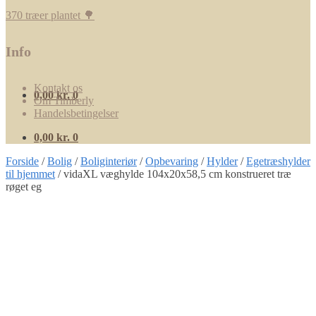
370 træer plantet 🌳
Info
Kontakt os
0,00
kr.
0
Om Timberly
Handelsbetingelser
0,00
kr.
0
Forside
/
Bolig
/
Boliginteriør
/
Opbevaring
/
Hylder
/
Egetræshylder
til hjemmet
/
vidaXL væghylde 104x20x58,5 cm konstrueret træ
røget eg