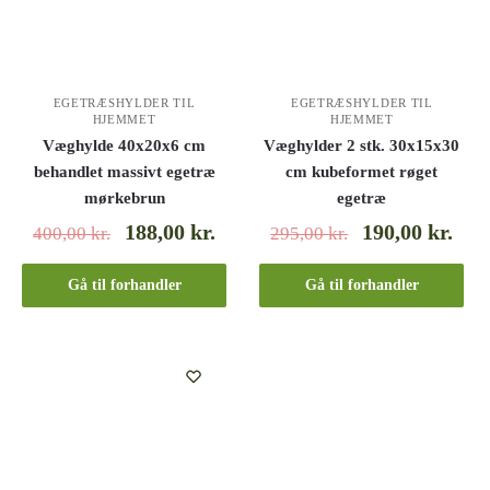
EGETRÆSHYLDER TIL
EGETRÆSHYLDER TIL
HJEMMET
HJEMMET
Væghylde 40x20x6 cm
Væghylder 2 stk. 30x15x30
behandlet massivt egetræ
cm kubeformet røget
mørkebrun
egetræ
188,00
kr.
190,00
kr.
400,00
kr.
295,00
kr.
Gå til forhandler
Gå til forhandler