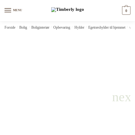
Skip
Skip
to
to
MENU
0
navigation
content
Forside
/
Bolig
/
Boliginteriør
/
Opbevaring
/
Hylder
/
Egetræshylder til hjemmet
/
vid