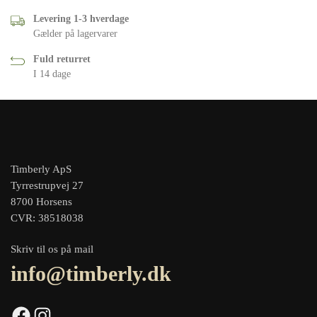
Levering 1-3 hverdage
Gælder på lagervarer
Fuld returret
I 14 dage
Timberly ApS
Tyrrestrupvej 27
8700 Horsens
CVR: 38518038
Skriv til os på mail
info@timberly.dk
Facebook
Instagram