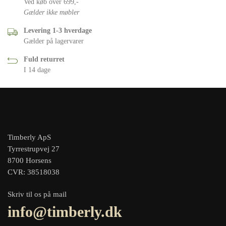
Ved køb over 699,-
Gælder ikke møbler
Levering 1-3 hverdage
Gælder på lagervarer
Fuld returret
I 14 dage
Timberly ApS
Tyrrestrupvej 27
8700 Horsens
CVR: 38518038
Skriv til os på mail
info@timberly.dk