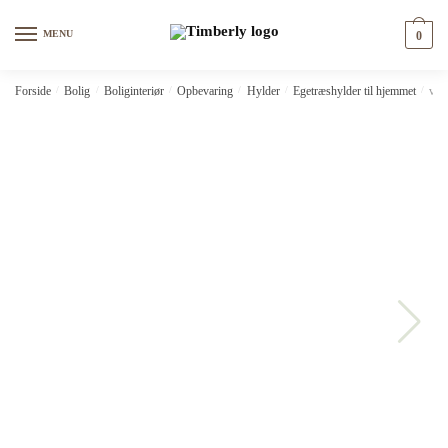
Skip
Skip
to
to
MENU
0
navigation
content
Forside
/
Bolig
/
Boliginteriør
/
Opbevaring
/
Hylder
/
Egetræshylder til hjemmet
/
vid