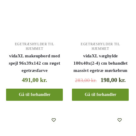
EGETRÆSHYLDER TIL
EGETRÆSHYLDER TIL
HJEMMET
HJEMMET
vidaXL makeupbord med
vidaXL væghylde
spejl 96x39x142 cm røget
100x40x(2-4) cm behandlet
egetræsfarve
massivt egetræ mørkebrun
491,00
kr.
198,00
kr.
283,00
kr.
Gå til forhandler
Gå til forhandler