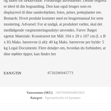
og inden for rækkevidde. Forskellige anvendelser: Denne bogreol
er ideel til din bogsamling. Den kan også bruges som en
displayreol til dine samleobjekter, fotos, priser, potteplanter mv.
Bemærk: Hvert produkt kommer med en brugermanual for nem
montering. Advarsel: For at undgå, at produktet vælter, skal det
medfølgende vægmonteringsudstyr anvendes. Farve: Røget
egetræ Materiale: Konstrueret træ Mål: 104 x 29 x 107 cm (L x B
x H) Maks. bæreevne (i alt): 40 kg Maks. bæreevne per hylde: 5
kg Legal Documents: Flere detaljer om, hvordan du forhindrer, at
dine møbler tipper, kan findes her
8720286945773
EAN/GTIN
Varenummer (SKU):
10670400044002842
Kategori:
Egetræshylder til hjemmet