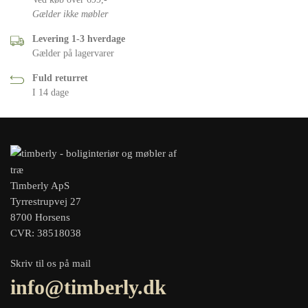
Gælder ikke møbler
Levering 1-3 hverdage
Gælder på lagervarer
Fuld returret
I 14 dage
Timberly ApS
Tyrrestrupvej 27
8700 Horsens
CVR: 38518038
Skriv til os på mail
info@timberly.dk