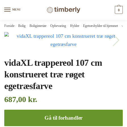
Skip
Skip
to
to
MENU
0
navigation
content
Forside
/
Bolig
/
Boliginteriør
/
Opbevaring
/
Hylder
/
Egetræshylder til hjemmet
/
vid
vidaXL trappereol 107 cm
konstrueret træ røget
egetræsfarve
687,00
kr.
Gå til forhandler