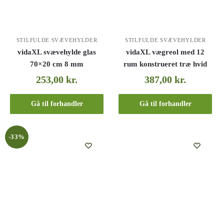
STILFULDE SVÆVEHYLDER
STILFULDE SVÆVEHYLDER
vidaXL svævehylde glas
vidaXL vægreol med 12
70×20 cm 8 mm
rum konstrueret træ hvid
253,00
kr.
387,00
kr.
Gå til forhandler
Gå til forhandler
-33%