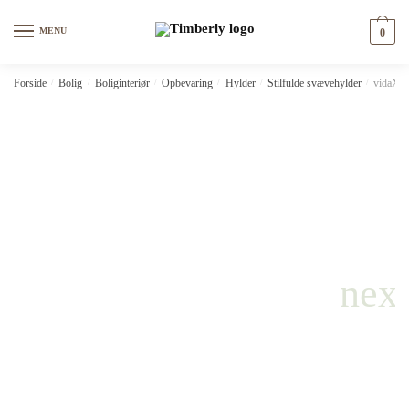
Skip
Skip
to
to
MENU
0
navigation
content
Forside
/
Bolig
/
Boliginteriør
/
Opbevaring
/
Hylder
/
Stilfulde svævehylder
/
vidaXL 