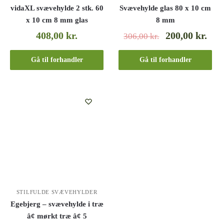
vidaXL svævehylde 2 stk. 60
Svævehylde glas 80 x 10 cm
x 10 cm 8 mm glas
8 mm
408,00
kr.
200,00
kr.
306,00
kr.
Gå til forhandler
Gå til forhandler
STILFULDE SVÆVEHYLDER
Egebjerg – svævehylde i træ
â¢ mørkt træ â¢ 5