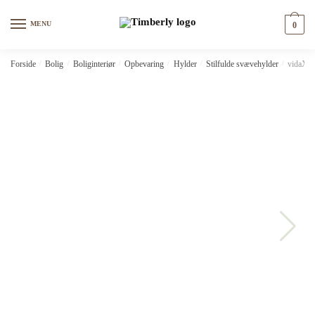
Skip
Skip
to
to
MENU
0
navigation
content
Forside
/
Bolig
/
Boliginteriør
/
Opbevaring
/
Hylder
/
Stilfulde svævehylder
/
vidaXL 