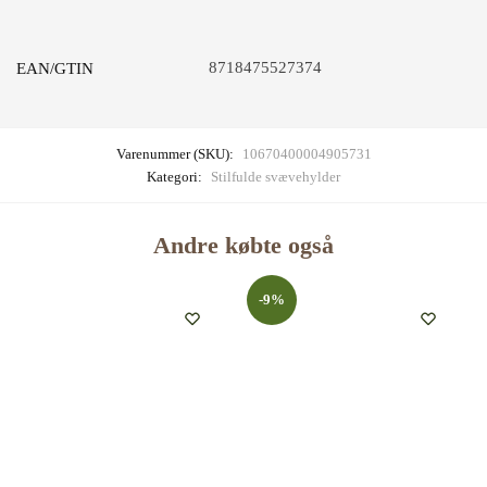
8718475527374
EAN/GTIN
Varenummer (SKU):
10670400004905731
Kategori:
Stilfulde svævehylder
Andre købte også
-9%