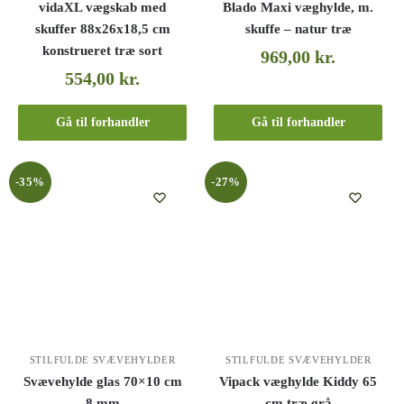
vidaXL vægskab med
Blado Maxi væghylde, m.
skuffer 88x26x18,5 cm
skuffe – natur træ
konstrueret træ sort
969,00
kr.
554,00
kr.
Gå til forhandler
Gå til forhandler
-35%
-27%
STILFULDE SVÆVEHYLDER
STILFULDE SVÆVEHYLDER
Svævehylde glas 70×10 cm
Vipack væghylde Kiddy 65
8 mm
cm træ grå