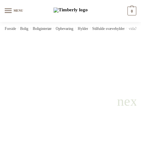
Skip
Skip
to
to
MENU
0
navigation
content
Forside
/
Bolig
/
Boliginteriør
/
Opbevaring
/
Hylder
/
Stilfulde svævehylder
/
vidaXL 