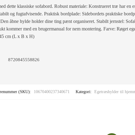
 med dette klassiske sofabord. Robust materiale: Konstrueret træ har en 
tabilt og fugtafvisende. Praktisk bordplade: Sidebordets praktiske bordpl
Den åbne hylde holder dine ting pænt organiseret. Stabilt jernstel: Sofa
dukt kommer med en brugermanual for nem montering. Farve: Røget eget
 45 cm (L x B x H)
8720845558826
renummer (SKU):
10670400237340671
Kategori:
Egetræshylder til hjem