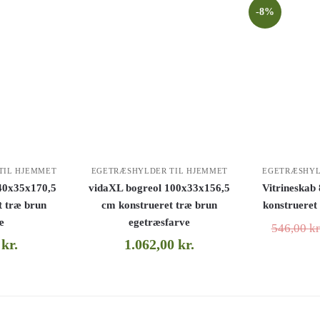
-8%
TIL HJEMMET
EGETRÆSHYLDER TIL HJEMMET
EGETRÆSHYL
40x35x170,5
vidaXL bogreol 100x33x156,5
Vitrineskab
t træ brun
cm konstrueret træ brun
konstrueret
æ
egetræsfarve
546,00
kr
0
kr.
1.062,00
kr.