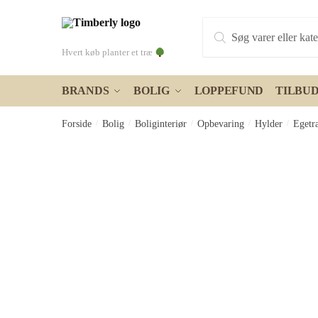
Skip
Skip
Products
to
to
search
navigation
content
Hvert køb planter et træ
BRANDS
BOLIG
LOPPEFUND
TILBU
Forside
/
Bolig
/
Boliginteriør
/
Opbevaring
/
Hylder
/
Egetr