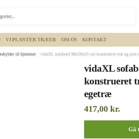
D
VI PLANTER TRÆER
OM OS
KONTAKT
æshylder til hjemmet
/
vidaXL sofabord 80x50x45 cm konstrueret træ og jern r
vidaXL sofa
konstrueret t
egetræ
417,00
kr.
Gå t