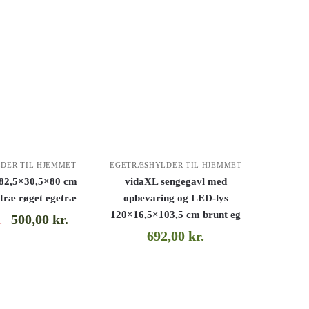
DER TIL HJEMMET
EGETRÆSHYLDER TIL HJEMMET
 82,5×30,5×80 cm
vidaXL sengegavl med
 træ røget egetræ
opbevaring og LED-lys
120×16,5×103,5 cm brunt eg
500,00
kr.
.
692,00
kr.