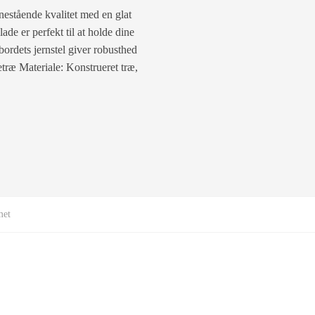
enestående kvalitet med en glat
ade er perfekt til at holde dine
bordets jernstel giver robusthed
ræ Materiale: Konstrueret træ,
met