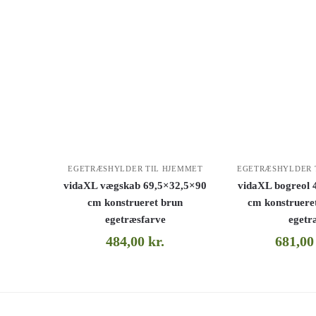
EGETRÆSHYLDER TIL HJEMMET
EGETRÆSHYLDER 
vidaXL vægskab 69,5×32,5×90
vidaXL bogreol 
cm konstrueret brun
cm konstruere
egetræsfarve
egetr
484,00
kr.
681,0