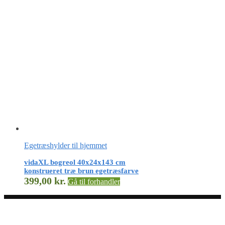
Egetræshylder til hjemmet
vidaXL bogreol 40x24x143 cm
konstrueret træ brun egetræsfarve
399,00
kr.
Gå til forhandler