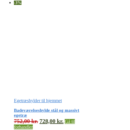
-3%
Egetræshylder til hjemmet
Badeværelseshylde stål og massivt
egetræ
752,00
kr.
728,00
kr.
Gå til
forhandler