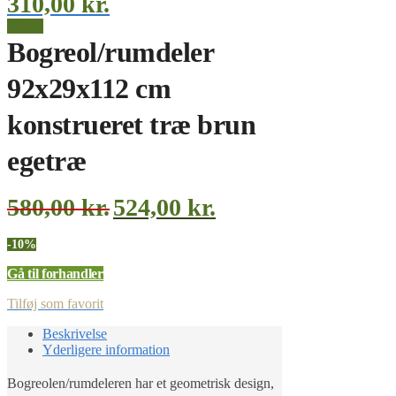
310,00
kr.
Tilbud
Bogreol/rumdeler
92x29x112 cm
konstrueret træ brun
egetræ
580,00
kr.
524,00
kr.
-10%
Gå til forhandler
Tilføj som favorit
Beskrivelse
Yderligere information
Bogreolen/rumdeleren har et geometrisk design,