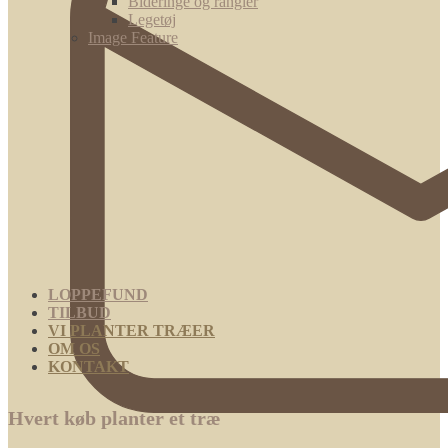
Bideringe og rangler
Legetøj
Image Feature
LOPPEFUND
TILBUD
VI PLANTER TRÆER
OM OS
KONTAKT
Hvert køb planter et træ