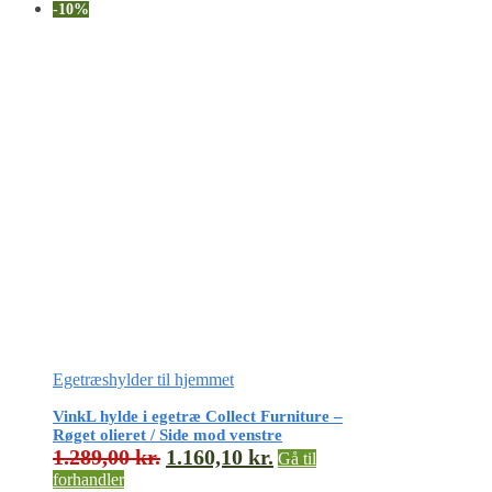
-10%
Egetræshylder til hjemmet
VinkL hylde i egetræ Collect Furniture –
Røget olieret / Side mod venstre
1.289,00
kr.
1.160,10
kr.
Gå til
forhandler