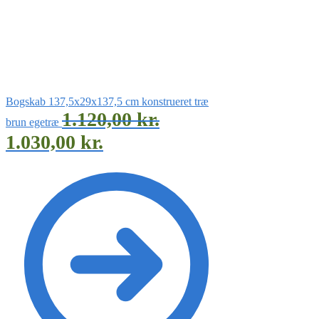
Bogskab 137,5x29x137,5 cm konstrueret træ
1.120,00
kr.
brun egetræ
1.030,00
kr.