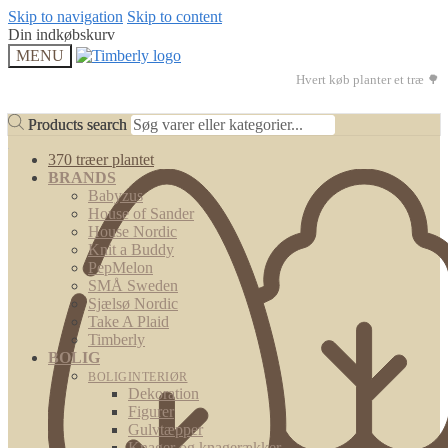
Skip to navigation
Skip to content
Din indkøbskurv
MENU
Hvert køb planter et træ 🌳
Products search
Products search
370 træer plantet
BRANDS
Babyzus
House of Sander
House Nordic
Knit a Buddy
PepMelon
SMÅ Sweden
Sjælsø Nordic
Take A Plaid
Timberly
BOLIG
BOLIGINTERIØR
Dekoration
Figurer
Gulvtæpper
Knager og knagerækker