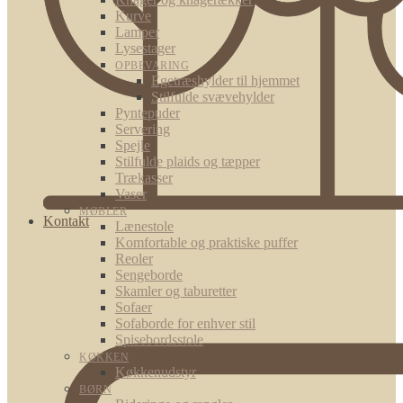
Kurve
Lamper
Lysestager
OPBEVARING
Egetræshylder til hjemmet
Stilfulde svævehylder
Pyntepuder
Servering
Spejle
Stilfulde plaids og tæpper
Trækasser
Vaser
MØBLER
Kontakt
Lænestole
Komfortable og praktiske puffer
Reoler
Sengeborde
Skamler og taburetter
Sofaer
Sofaborde for enhver stil
Spisebordsstole
KØKKEN
Køkkenudstyr
BØRN