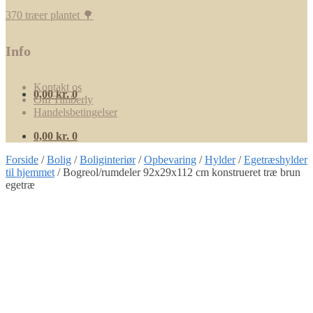
370 træer plantet 🌳
Info
Kontakt os
0,00
kr.
0
Om Timberly
Handelsbetingelser
0,00
kr.
0
Forside
/
Bolig
/
Boliginteriør
/
Opbevaring
/
Hylder
/
Egetræshylder
til hjemmet
/
Bogreol/rumdeler 92x29x112 cm konstrueret træ brun
egetræ