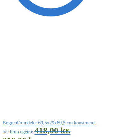
Bogreol/rumdeler 69,5x29x69,5 cm konstrueret
418,00
kr.
træ brun egetræ