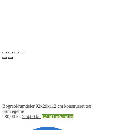
Bogreol/rumdeler 92x29x112 cm konstrueret træ
brun egetræ
580,00
kr.
524,00
kr.
Gå til forhandler