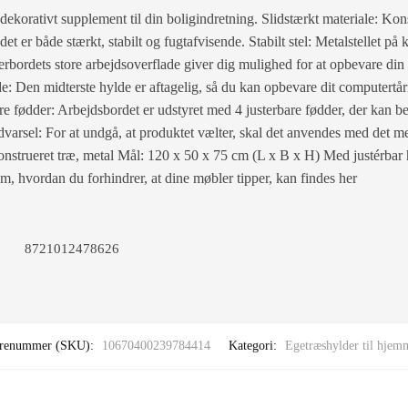
 dekorativt supplement til din boligindretning. Slidstærkt materiale: Kon
det er både stærkt, stabilt og fugtafvisende. Stabilt stel: Metalstellet p
erbordets store arbejdsoverflade giver dig mulighed for at opbevare din
de: Den midterste hylde er aftagelig, så du kan opbevare dit computertårn
bare fødder: Arbejdsbordet er udstyret med 4 justerbare fødder, der kan b
 Advarsel: For at undgå, at produktet vælter, skal det anvendes med det
onstrueret træ, metal Mål: 120 x 50 x 75 cm (L x B x H) Med justérbar
m, hvordan du forhindrer, at dine møbler tipper, kan findes her
8721012478626
renummer (SKU):
10670400239784414
Kategori:
Egetræshylder til hjem