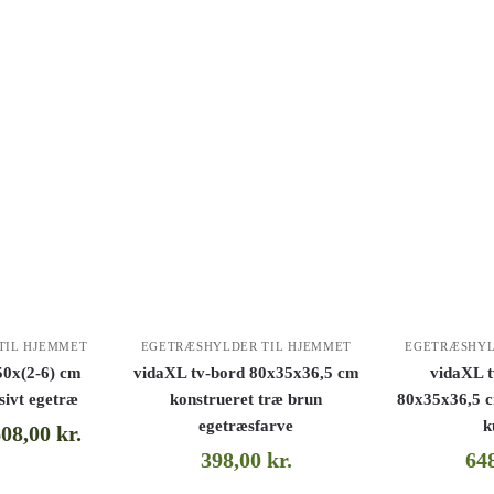
TIL HJEMMET
EGETRÆSHYLDER TIL HJEMMET
EGETRÆSHYL
0x(2-6) cm
vidaXL tv-bord 80x35x36,5 cm
vidaXL t
sivt egetræ
konstrueret træ brun
80x35x36,5 c
egetræsfarve
k
608,00
kr.
398,00
kr.
64