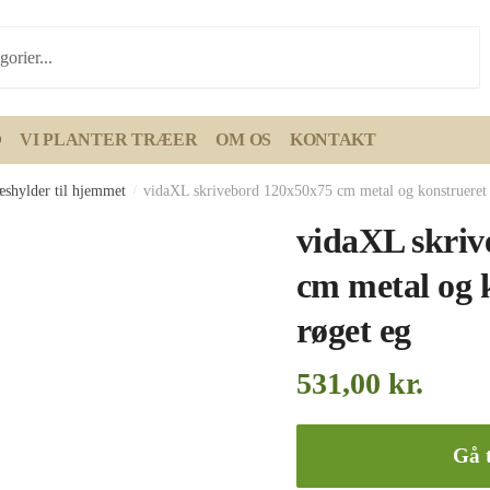
D
VI PLANTER TRÆER
OM OS
KONTAKT
æshylder til hjemmet
/
vidaXL skrivebord 120x50x75 cm metal og konstrueret 
vidaXL skriv
cm metal og 
røget eg
531,00
kr.
Gå t