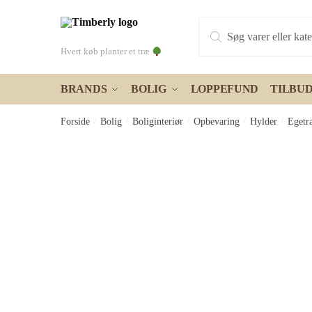
Skip
Skip
Products
to
to
search
navigation
content
Hvert køb planter et træ
BRANDS
BOLIG
LOPPEFUND
TILBU
Forside
/
Bolig
/
Boliginteriør
/
Opbevaring
/
Hylder
/
Egetr