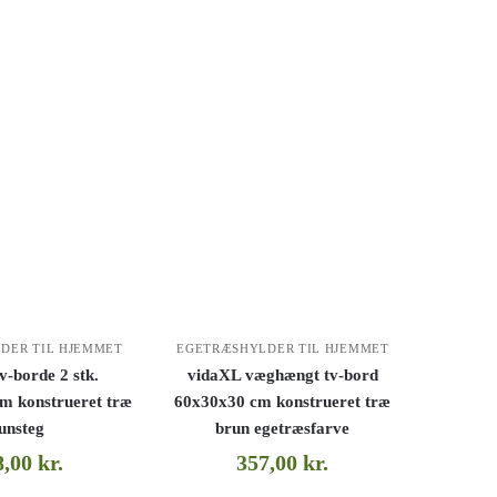
DER TIL HJEMMET
EGETRÆSHYLDER TIL HJEMMET
v-borde 2 stk.
vidaXL væghængt tv-bord
m konstrueret træ
60x30x30 cm konstrueret træ
unsteg
brun egetræsfarve
8,00
kr.
357,00
kr.