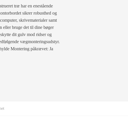
strueret træ har en enestående
å kontorbordet sikrer robusthed og
 computer, skrivematerialer samt
 eller bruge det til dine bøger
eskytte dit gulv mod ridser og
 medfølgende vægmonteringsudstyr.
 hylde Montering påkrævet: Ja
met