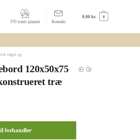
0,00
kr.
0
370 træer plantet
Kontakt
træ røget eg
ebord 120x50x75
konstrueret træ
il forhandler