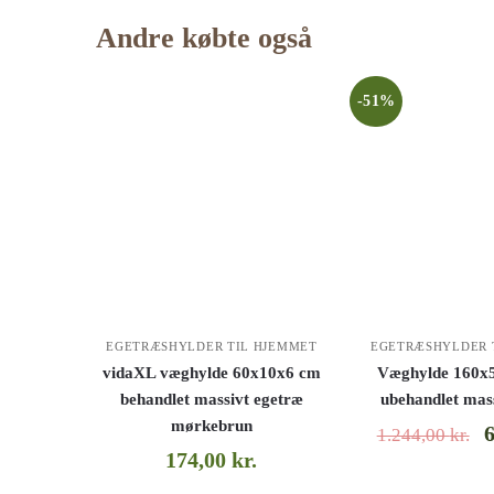
Andre købte også
-51%
EGETRÆSHYLDER TIL HJEMMET
EGETRÆSHYLDER 
vidaXL væghylde 60x10x6 cm
Væghylde 160x5
behandlet massivt egetræ
ubehandlet mas
mørkebrun
1.244,00
kr.
174,00
kr.