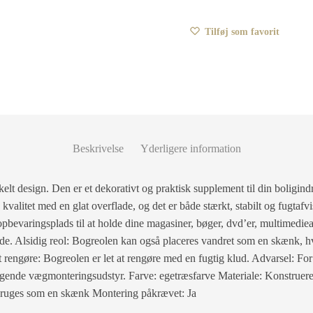
Tilføj som favorit
Beskrivelse
Yderligere information
elt design. Den er et dekorativt og praktisk supplement til din boligindr
kvalitet med en glat overflade, og det er både stærkt, stabilt og fugtaf
opbevaringsplads til at holde dine magasiner, bøger, dvd’er, multimedi
de. Alsidig reol: Bogreolen kan også placeres vandret som en skænk, hvi
 at rengøre: Bogreolen er let at rengøre med en fugtig klud. Advarsel: For
gende vægmonteringsudstyr. Farve: egetræsfarve Materiale: Konstruere
bruges som en skænk Montering påkrævet: Ja