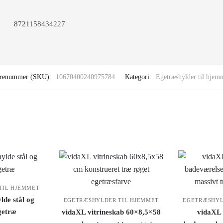
8721158434227
renummer (SKU):
10670400240975784
Kategori:
Egetræshylder til hjem
TIL HJEMMET
lde stål og
EGETRÆSHYLDER TIL HJEMMET
EGETRÆSHYL
getræ
vidaXL vitrineskab 60×8,5×58
vidaXL 