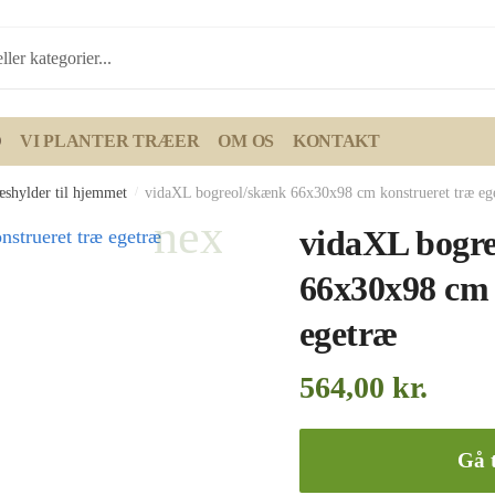
D
VI PLANTER TRÆER
OM OS
KONTAKT
æshylder til hjemmet
/
vidaXL bogreol/skænk 66x30x98 cm konstrueret træ eg
vidaXL bogr
66x30x98 cm 
egetræ
564,00
kr.
Gå t