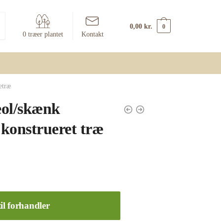
0,00
kr.
0
0 træer plantet
Kontakt
etræ
eol/skænk
konstrueret træ
il forhandler