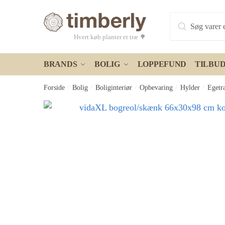
Skip
Skip
Products
to
to
search
navigation
content
Hvert køb planter et træ 🌳
BRANDS
BOLIG
LOPPEFUND
TILBU
Forside
/
Bolig
/
Boliginteriør
/
Opbevaring
/
Hylder
/
Egetr