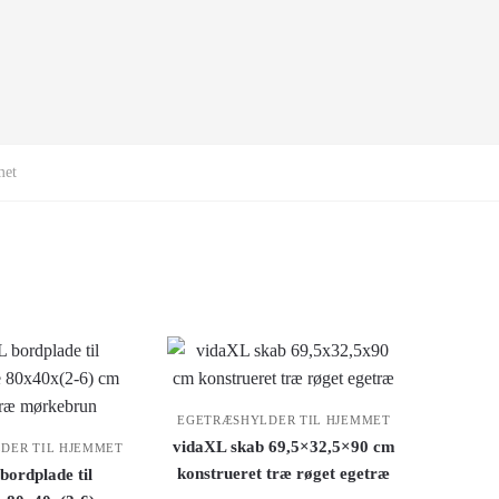
met
EGETRÆSHYLDER TIL HJEMMET
vidaXL skab 69,5×32,5×90 cm
DER TIL HJEMMET
konstrueret træ røget egetræ
bordplade til