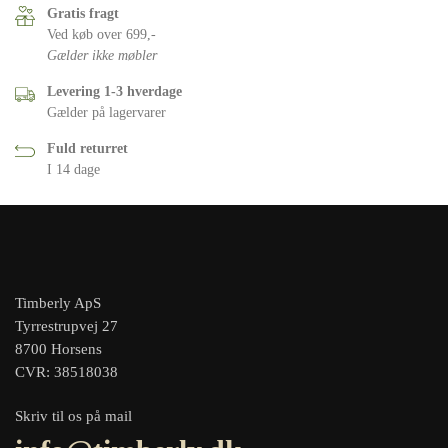
Gratis fragt
Ved køb over 699,-
Gælder ikke møbler
Levering 1-3 hverdage
Gælder på lagervarer
Fuld returret
I 14 dage
Timberly ApS
Tyrrestrupvej 27
8700 Horsens
CVR: 38518038
Skriv til os på mail