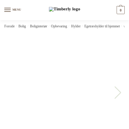
Skip
Skip
to
to
MENU
0
navigation
content
Forside
/
Bolig
/
Boliginteriør
/
Opbevaring
/
Hylder
/
Egetræshylder til hjemmet
/
vid