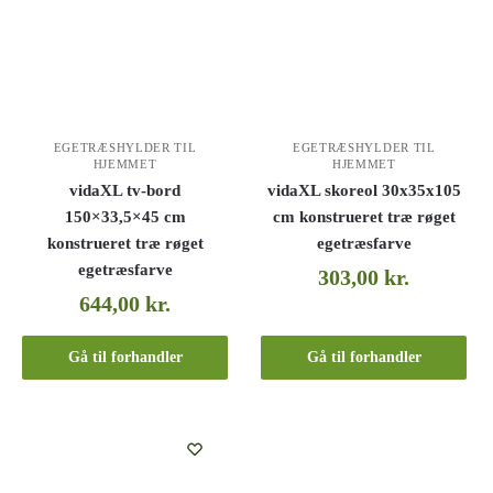
EGETRÆSHYLDER TIL
EGETRÆSHYLDER TIL
HJEMMET
HJEMMET
vidaXL tv-bord
vidaXL skoreol 30x35x105
150×33,5×45 cm
cm konstrueret træ røget
konstrueret træ røget
egetræsfarve
egetræsfarve
303,00
kr.
644,00
kr.
Gå til forhandler
Gå til forhandler