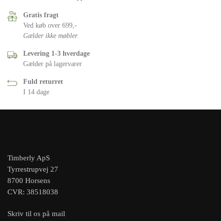
Gratis fragt
Ved køb over 699,-
Gælder ikke møbler
Levering 1-3 hverdage
Gælder på lagervarer
Fuld returret
I 14 dage
Timberly ApS
Tyrrestrupvej 27
8700 Horsens
CVR: 38518038
Skriv til os på mail