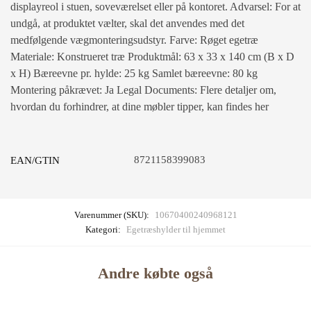
displayreol i stuen, soveværelset eller på kontoret. Advarsel: For at
undgå, at produktet vælter, skal det anvendes med det
medfølgende vægmonteringsudstyr. Farve: Røget egetræ
Materiale: Konstrueret træ Produktmål: 63 x 33 x 140 cm (B x D
x H) Bæreevne pr. hylde: 25 kg Samlet bæreevne: 80 kg
Montering påkrævet: Ja Legal Documents: Flere detaljer om,
hvordan du forhindrer, at dine møbler tipper, kan findes her
8721158399083
EAN/GTIN
Varenummer (SKU):
10670400240968121
Kategori:
Egetræshylder til hjemmet
Andre købte også