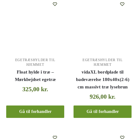
EGETRÆSHYLDER TIL
EGETRÆSHYLDER TIL
HJEMMET
HJEMMET
Float hylde i træ –
vidaXL bordplade til
Mørkbejdset egetræ
badeværelse 180x40x(2-6)
cm massivt træ lysebrun
325,00
kr.
926,00
kr.
Gå til forhandler
Gå til forhandler