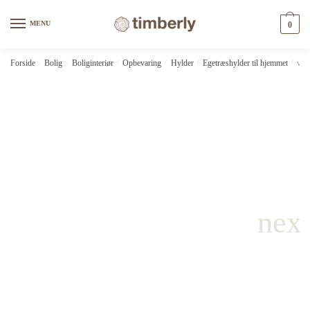
Skip
Skip
to
to
MENU
0
navigation
content
Forside
/
Bolig
/
Boliginteriør
/
Opbevaring
/
Hylder
/
Egetræshylder til hjemmet
/
vid