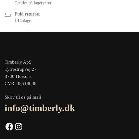
Gælder på lagervarer
Fuld returret
I 14 dage
Timberly ApS
Tyrrestrupvej 27
8700 Horsens
CVR: 38518038
Skriv til os på mail
info@timberly.dk
Facebook
Instagram