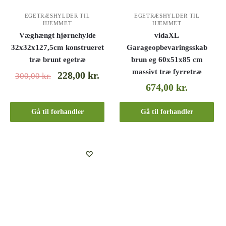
EGETRÆSHYLDER TIL
EGETRÆSHYLDER TIL
HJEMMET
HJEMMET
Væghængt hjørnehylde
vidaXL
32x32x127,5cm konstrueret
Garageopbevaringsskab
træ brunt egetræ
brun eg 60x51x85 cm
massivt træ fyrretræ
228,00
kr.
300,00
kr.
674,00
kr.
Gå til forhandler
Gå til forhandler