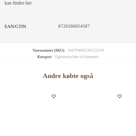
kan findes her
8720286854587
EAN/GTIN
Varenummer (SKU):
10670400236152539
Kategori:
Egetræshylder til hjemmet
Andre købte også