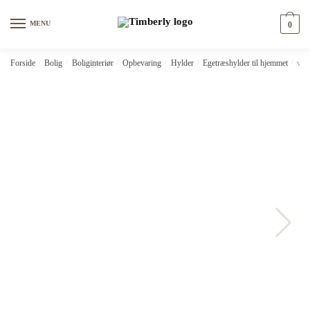
Skip
Skip
to
to
MENU
0
navigation
content
Forside
/
Bolig
/
Boliginteriør
/
Opbevaring
/
Hylder
/
Egetræshylder til hjemmet
/
vid