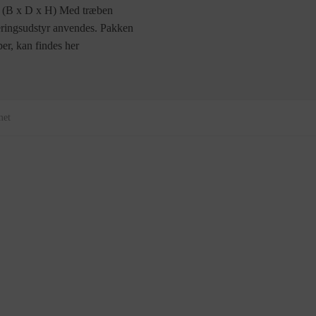
cm (B x D x H) Med træben
ringsudstyr anvendes. Pakken
er, kan findes her
met