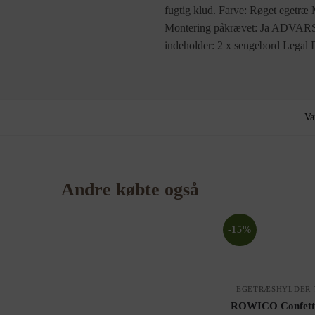
fugtig klud. Farve: Røget egetræ
Montering påkrævet: Ja ADVARSEL
indeholder: 2 x sengebord Legal D
Va
Andre købte også
-15%
EGETRÆSHYLDER 
ROWICO Confetti 