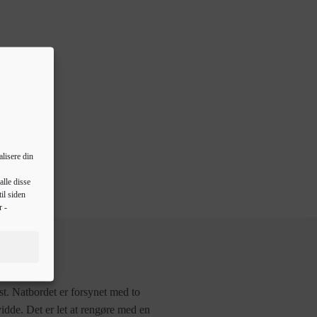
lisere din
alle disse
il siden
r -
st. Natbordet er forsynet med to
vidde. Det er let at rengøre med en