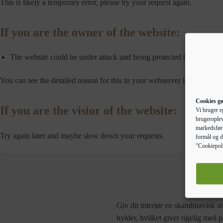
This is likely a temporary error, please try your request again.
If you are the owner of the website:
The website could be under attack and being protected by a throtle
You can see the detailed reason for this in your webserver logs.
Cookies gø
If you are the visior of the website:
Vi bruger e
brugeroplev
markedsføri
Try again later and maybe slow down your requests.
formål og d
”Cookiepoli
Giv dit interiør en skandinavisk s
hylder, hvilket giver rigelig med 