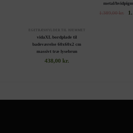
metal/hvidpigm
1
1.389,00
kr.
EGETRÆSHYLDER TIL HJEMMET
vidaXL bordplade til
badeværelse 60x60x2 cm
massivt træ lysebrun
438,00
kr.