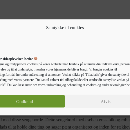
Samtykke til cookies
 mechanism.
r sideoplevelsen bedre
gne og tredjeparters cookies på vores website med henblik på at huske din indkøbskurv, persona
else og til at undersøge, hvordan vores hjemmeside bliver brugt. Vi bruger cookies til
ngsformål, herunder målretning af annoncer. Ved at klikke på 'Tillad alle' giver du samtykke til 
eling med vores partnere. Du kan til enhver tid tilbagekalde eller ændre dit samtykke ved at gå t
tik”. Du kan læse mere om vores indsamling og behandling af cookies og andre teknologier he
Godkend
Afvis
Beskrivelse
Yderligere information
til med disse sengeborde. Dette sengebord med træben er stabilt og robu
plads til at holde dine ting og sager pænt organiseret og inden for række