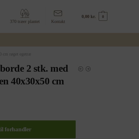
0,00
kr.
0
370 træer plantet
Kontakt
0 cm røget egetræ
borde 2 stk. med
ben 40x30x50 cm
il forhandler