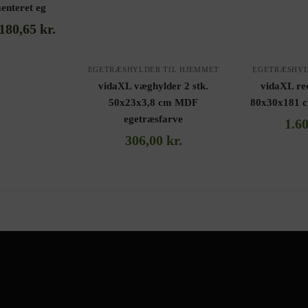
enteret eg
.180,65
kr.
EGETRÆSHYLDER TIL HJEMMET
EGETRÆSHYL
vidaXL væghylder 2 stk.
vidaXL re
50x23x3,8 cm MDF
80x30x181 c
egetræsfarve
1.6
306,00
kr.