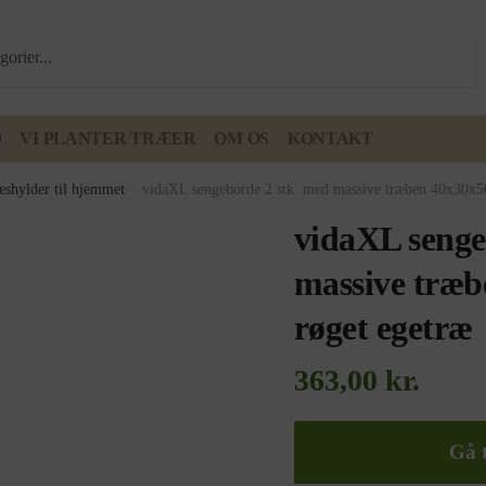
D
VI PLANTER TRÆER
OM OS
KONTAKT
æshylder til hjemmet
/
vidaXL sengeborde 2 stk. med massive træben 40x30x5
vidaXL senge
massive træ
røget egetræ
363,00
kr.
Gå t