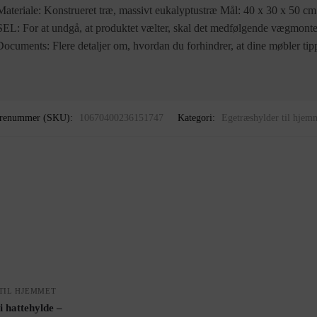
 Materiale: Konstrueret træ, massivt eukalyptustræ Mål: 40 x 30 x 50 
: For at undgå, at produktet vælter, skal det medfølgende vægmonte
ocuments: Flere detaljer om, hvordan du forhindrer, at dine møbler tipp
renummer (SKU):
10670400236151747
Kategori:
Egetræshylder til hjem
TIL HJEMMET
hattehylde –