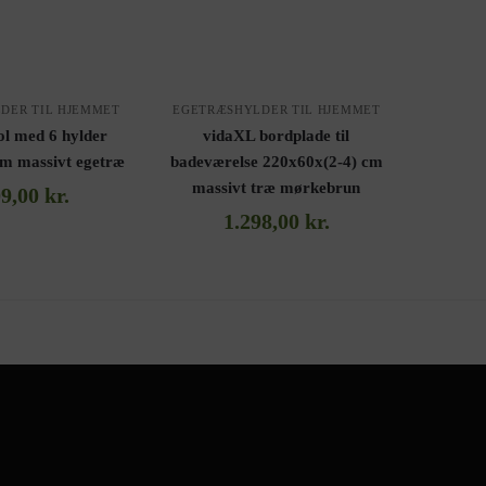
DER TIL HJEMMET
EGETRÆSHYLDER TIL HJEMMET
ol med 6 hylder
vidaXL bordplade til
m massivt egetræ
badeværelse 220x60x(2-4) cm
massivt træ mørkebrun
09,00
kr.
1.298,00
kr.