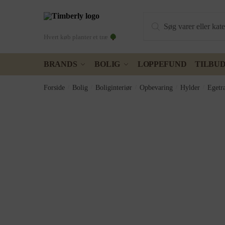
Skip
Skip
Products
to
to
search
navigation
content
Hvert køb planter et træ
BRANDS
BOLIG
LOPPEFUND
TILBU
Forside
/
Bolig
/
Boliginteriør
/
Opbevaring
/
Hylder
/
Egetr