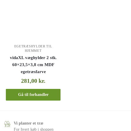
EGETRÆSHYLDER TIL
HJEMMET
vidaXL væghylder 2 stk.
60×23,5×3,8 cm MDF
egetræsfarve
281,00
kr.
Gå til forhandler
Vi planter et træ
For hvert køb i shoppen