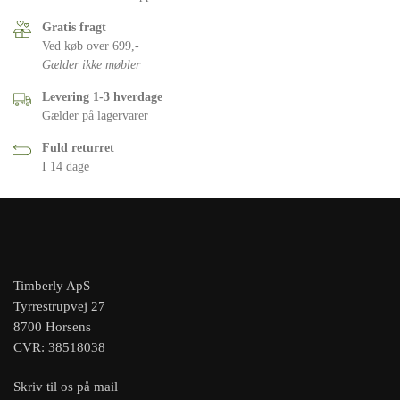
Gratis fragt
Ved køb over 699,-
Gælder ikke møbler
Levering 1-3 hverdage
Gælder på lagervarer
Fuld returret
I 14 dage
Timberly ApS
Tyrrestrupvej 27
8700 Horsens
CVR: 38518038
Skriv til os på mail