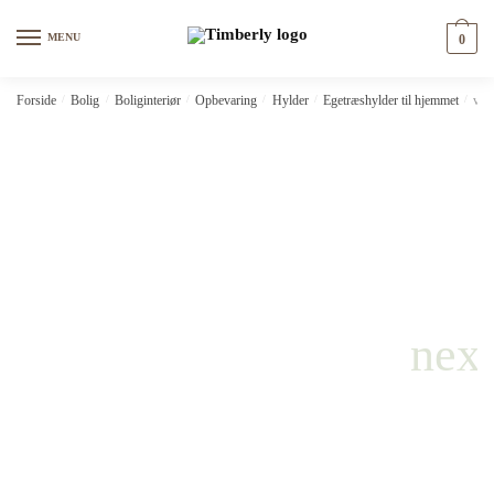
Skip
Skip
to
to
MENU
0
navigation
content
Forside
/
Bolig
/
Boliginteriør
/
Opbevaring
/
Hylder
/
Egetræshylder til hjemmet
/
vid