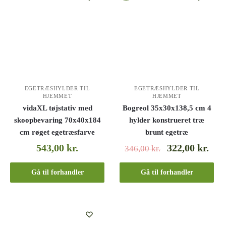
EGETRÆSHYLDER TIL
EGETRÆSHYLDER TIL
HJEMMET
HJEMMET
vidaXL tøjstativ med
Bogreol 35x30x138,5 cm 4
skoopbevaring 70x40x184
hylder konstrueret træ
cm røget egetræsfarve
brunt egetræ
543,00
kr.
322,00
kr.
346,00
kr.
Gå til forhandler
Gå til forhandler