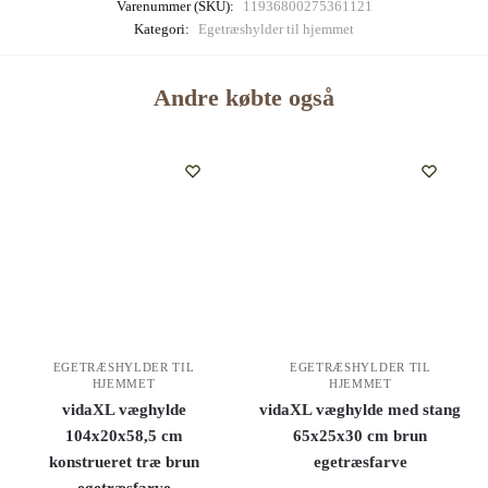
Varenummer (SKU):
11936800275361121
Kategori:
Egetræshylder til hjemmet
Andre købte også
EGETRÆSHYLDER TIL
EGETRÆSHYLDER TIL
HJEMMET
HJEMMET
vidaXL væghylde
vidaXL væghylde med stang
104x20x58,5 cm
65x25x30 cm brun
konstrueret træ brun
egetræsfarve