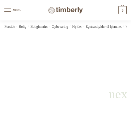
Skip
Skip
to
to
MENU
0
navigation
content
Forside
/
Bolig
/
Boliginteriør
/
Opbevaring
/
Hylder
/
Egetræshylder til hjemmet
/
Væg