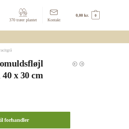
0,00
kr.
0
370 træer plantet
Kontakt
acitgrå
omuldsfløjl
 40 x 30 cm
il forhandler