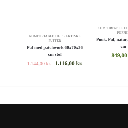
KOMFORTABLE OG
PUFFE
KOMFORTABLE OG PRAKTISKE
Puuk, Puf, natu
PUFFER
cm
Puf med patchwork 60x70x36
cm stof
849,0
1.116,00
kr.
1.144,00
kr.