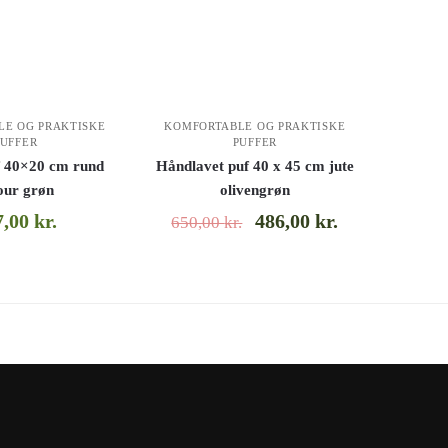
LE OG PRAKTISKE
KOMFORTABLE OG PRAKTISKE
PUFFER
PUFFER
f 40×20 cm rund
Håndlavet puf 40 x 45 cm jute
our grøn
olivengrøn
7,00
kr.
486,00
kr.
650,00
kr.