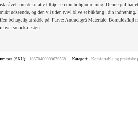
isk såvel som dekorativ tilføjelse i din boligindretning. Denne puf har e
smukt udseende, og den vil uden tvivl blive et blikfang i din indretning
fen behagelig at sidde på. Farve: Antracitgrå Materiale: Bomuldsfløjl
dlavet smock-design
nummer (SKU):
10670400009676568
Kategori:
Komfortable og praktiske 