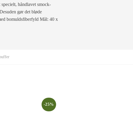
t specielt, håndlavet smock-
. Desuden gør det bløde
 med bomuldsfiberfyld Mål: 40 x
puffer
-25%