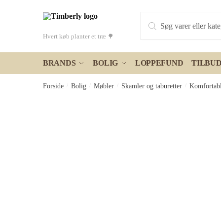
Skip
Skip
Products
to
to
search
navigation
content
Hvert køb planter et træ 🌳
BRANDS
BOLIG
LOPPEFUND
TILBU
Forside
/
Bolig
/
Møbler
/
Skamler og taburetter
/
Komfortabl