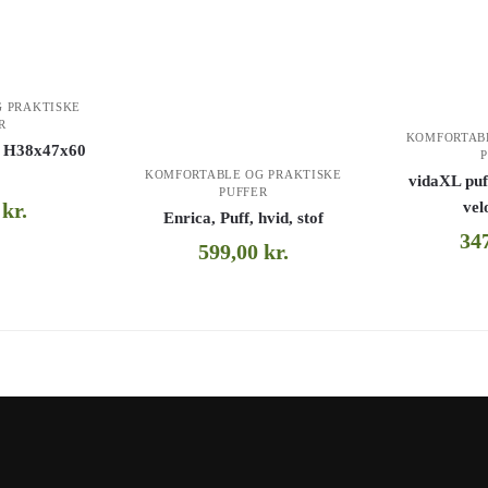
 PRAKTISKE
R
KOMFORTAB
r, H38x47x60
KOMFORTABLE OG PRAKTISKE
vidaXL pu
PUFFER
vel
0
kr.
Enrica, Puff, hvid, stof
34
599,00
kr.