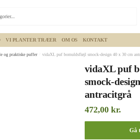
D
VI PLANTER TRÆER
OM OS
KONTAKT
e og praktiske puffer
/
vidaXL puf bomuldsfløjl smock-design 40 x 30 cm antr
vidaXL puf b
smock-design
antracitgrå
472,00
kr.
Gå t