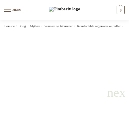
Skip
Skip
to
to
MENU
0
navigation
content
Forside
/
Bolig
/
Møbler
/
Skamler og taburetter
/
Komfortable og praktiske puffer
/
pu