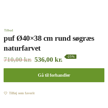
Tilbud
puf Ø40×38 cm rund søgræs
naturfarvet
-25%
710,00
kr.
536,00
kr.
Gå til forhandler
Tilføj som favorit