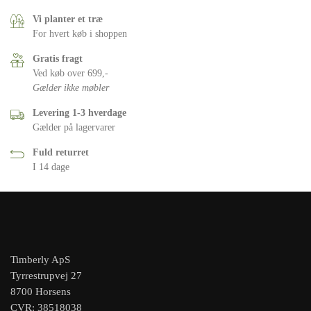
Vi planter et træ
For hvert køb i shoppen
Gratis fragt
Ved køb over 699,-
Gælder ikke møbler
Levering 1-3 hverdage
Gælder på lagervarer
Fuld returret
I 14 dage
Timberly ApS
Tyrrestrupvej 27
8700 Horsens
CVR: 38518038