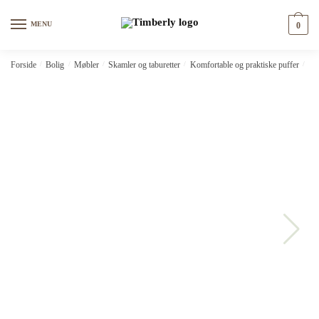
Skip
Skip
to
to
MENU
0
navigation
content
Forside
/
Bolig
/
Møbler
/
Skamler og taburetter
/
Komfortable og praktiske puffer
/
vi