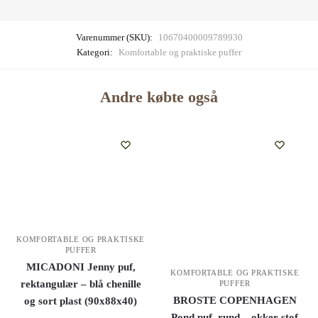
Varenummer (SKU):
10670400009789930
Kategori:
Komfortable og praktiske puffer
Andre købte også
KOMFORTABLE OG PRAKTISKE
PUFFER
MICADONI Jenny puf,
KOMFORTABLE OG PRAKTISKE
rektangulær – blå chenille
PUFFER
BROSTE COPENHAGEN
og sort plast (90x88x40)
Pond puf, rund – okker stof