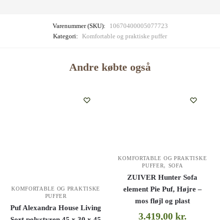
Varenummer (SKU):
10670400005077723
Kategori:
Komfortable og praktiske puffer
Andre købte også
KOMFORTABLE OG PRAKTISKE
,
PUFFER
SOFA
ZUIVER Hunter Sofa
element Pie Puf, Højre –
KOMFORTABLE OG PRAKTISKE
PUFFER
mos fløjl og plast
Puf Alexandra House Living
3.419,00
kr.
Sort polystyren 45 x 30 x 45