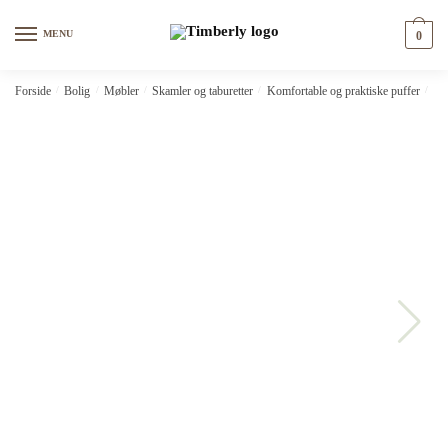
Skip
Skip
to
to
MENU
0
navigation
content
Forside
/
Bolig
/
Møbler
/
Skamler og taburetter
/
Komfortable og praktiske puffer
/
vi