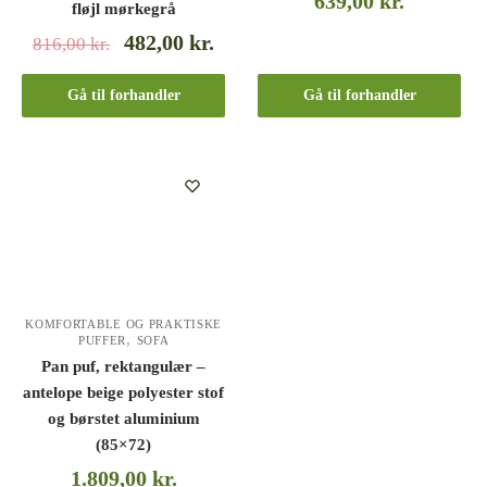
639,00
kr.
fløjl mørkegrå
482,00
kr.
816,00
kr.
Gå til forhandler
Gå til forhandler
KOMFORTABLE OG PRAKTISKE
,
PUFFER
SOFA
Pan puf, rektangulær –
antelope beige polyester stof
og børstet aluminium
(85×72)
1.809,00
kr.