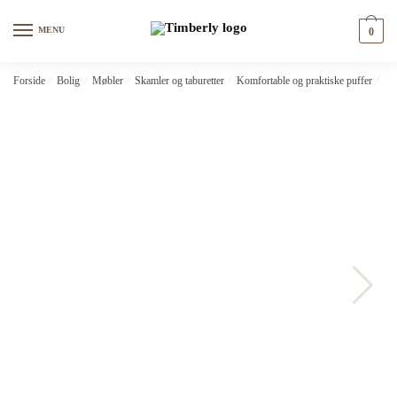
Skip
Skip
to
to
MENU
0
navigation
content
Forside
/
Bolig
/
Møbler
/
Skamler og taburetter
/
Komfortable og praktiske puffer
/
vi