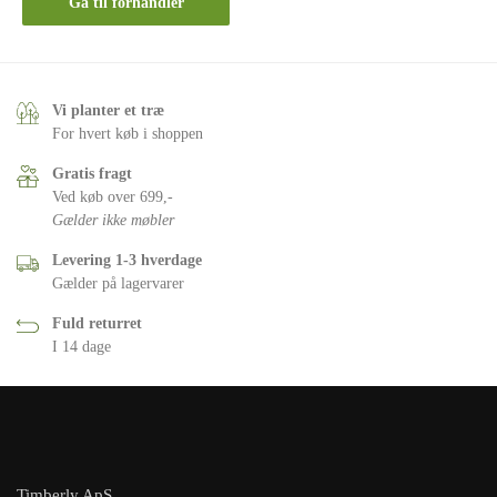
Gå til forhandler
Vi planter et træ
For hvert køb i shoppen
Gratis fragt
Ved køb over 699,-
Gælder ikke møbler
Levering 1-3 hverdage
Gælder på lagervarer
Fuld returret
I 14 dage
Timberly ApS