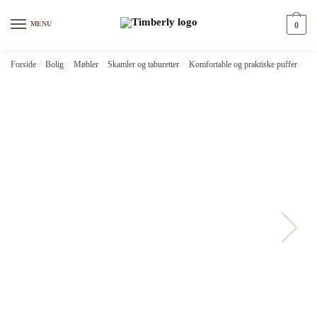
Skip
Skip
to
to
MENU
0
navigation
content
Forside
/
Bolig
/
Møbler
/
Skamler og taburetter
/
Komfortable og praktiske puffer
/
vi