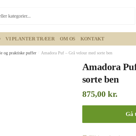
D
VI PLANTER TRÆER
OM OS
KONTAKT
e og praktiske puffer
/
Amadora Puf – Grå velour med sorte ben
Amadora Puf
sorte ben
875,00
kr.
Gå t