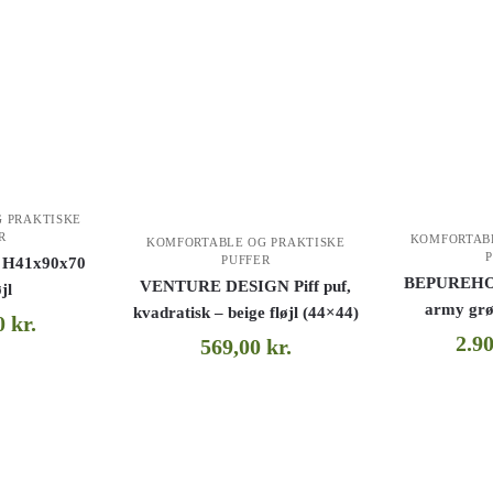
 PRAKTISKE
R
KOMFORTAB
KOMFORTABLE OG PRAKTISKE
PUFFER
n, H41x90x70
BEPUREHOM
VENTURE DESIGN Piff puf,
jl
army grø
kvadratisk – beige fløjl (44×44)
00
kr.
2.9
569,00
kr.