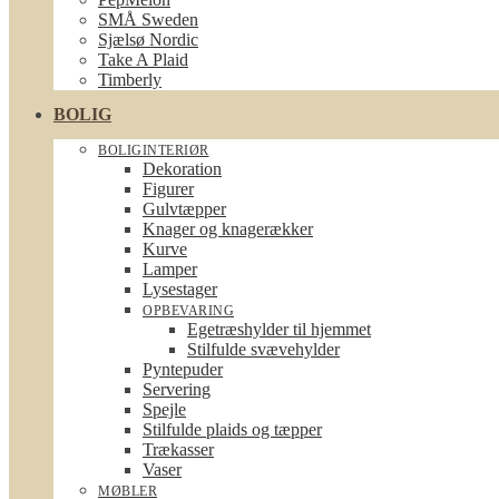
SMÅ Sweden
Sjælsø Nordic
Take A Plaid
Timberly
BOLIG
BOLIGINTERIØR
Dekoration
Figurer
Gulvtæpper
Knager og knagerækker
Kurve
Lamper
Lysestager
OPBEVARING
Egetræshylder til hjemmet
Stilfulde svævehylder
Pyntepuder
Servering
Spejle
Stilfulde plaids og tæpper
Trækasser
Vaser
MØBLER