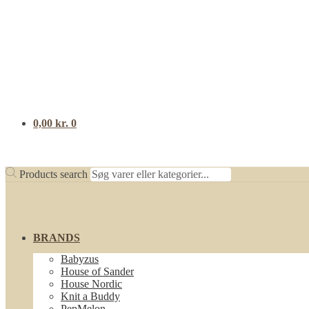
0,00
kr.
0
Products search
BRANDS
Babyzus
House of Sander
House Nordic
Knit a Buddy
PepMelon