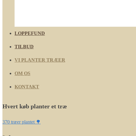
LOPPEFUND
TILBUD
VI PLANTER TRÆER
OM OS
KONTAKT
Hvert køb planter et træ
370 træer plantet 🌳