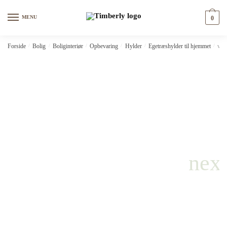
Skip
Skip
to
to
MENU
0
navigation
content
Forside
/
Bolig
/
Boliginteriør
/
Opbevaring
/
Hylder
/
Egetræshylder til hjemmet
/
vid