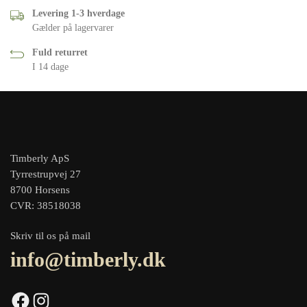
Levering 1-3 hverdage
Gælder på lagervarer
Fuld returret
I 14 dage
Timberly ApS
Tyrrestrupvej 27
8700 Horsens
CVR: 38518038
Skriv til os på mail
info@timberly.dk
Facebook
Instagram