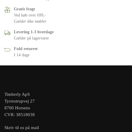
Gratis fragt
Ved køb over 699,-
Gælder ikke møbler
Levering 1-3 hverdage
Gælder på lagervarer
Fuld returret
I 14 dage
Timberly ApS
Tyrrestrupvej 27
8700 Horsens
CVR: 38518038
Skriv til os på mail