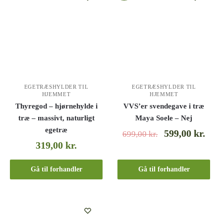
EGETRÆSHYLDER TIL
EGETRÆSHYLDER TIL
HJEMMET
HJEMMET
Thyregod – hjørnehylde i
VVS’er svendegave i træ
træ – massivt, naturligt
Maya Soele – Nej
egetræ
599,00
kr.
699,00
kr.
319,00
kr.
Gå til forhandler
Gå til forhandler