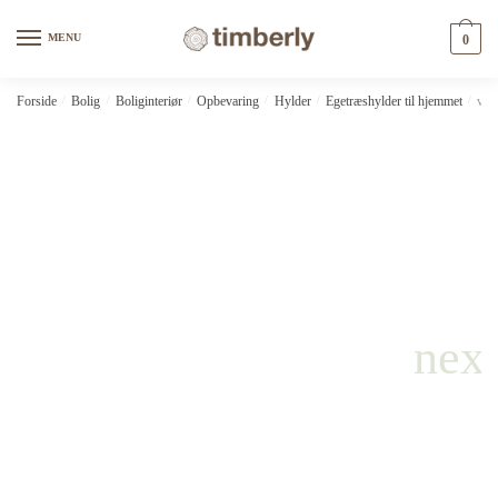
Skip
Skip
to
to
MENU
0
navigation
content
Forside
/
Bolig
/
Boliginteriør
/
Opbevaring
/
Hylder
/
Egetræshylder til hjemmet
/
vid