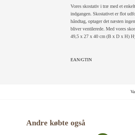
Vores skostativ i træ med et enkelt
indgangen. Skostativet er flot ud
håndtag, optager det næsten ingen 
bliver ventilerede. Med vores skos
49,5 x 27 x 40 cm (B x D x H) H
EAN/GTIN
Va
Andre købte også