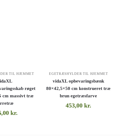
DER TIL HJEMMET
EGETRÆSHYLDER TIL HJEMMET
idaXL
vidaXL opbevaringsbænk
aringsskab røget
80×42,5×50 cm konstrueret træ
5 cm massivt træ
brun egetræsfarve
yrretræ
453,00
kr.
6,00
kr.