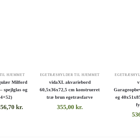
TIL HJEMMET
EGETRÆSHYLDER TIL HJEMMET
EGETRÆSHYL
lær Milford
vidaXL akvariebord
v
– spejlglas og
60,5x36x72,5 cm konstrueret
Garageopbev
74×52)
træ brun egetræsfarve
eg 40x51x8
f
356,70
kr.
355,00
kr.
53