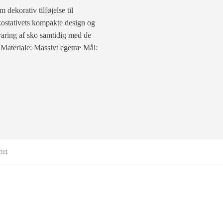
 dekorativ tilføjelse til
skostativets kompakte design og
evaring af sko samtidig med de
n Materiale: Massivt egetræ Mål:
met