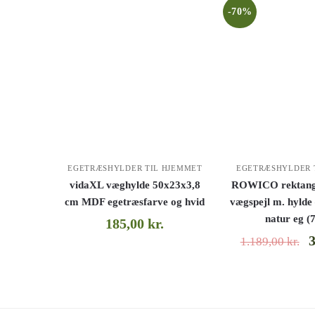
-70%
EGETRÆSHYLDER TIL HJEMMET
EGETRÆSHYLDER 
vidaXL væghylde 50x23x3,8
ROWICO rektangu
cm MDF egetræsfarve og hvid
vægspejl m. hylde 
natur eg (
185,00
kr.
1.189,00
kr.