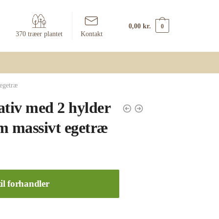
0,00
kr.
0
370 træer plantet
Kontakt
egetræ
ativ med 2 hylder
m massivt egetræ
il forhandler