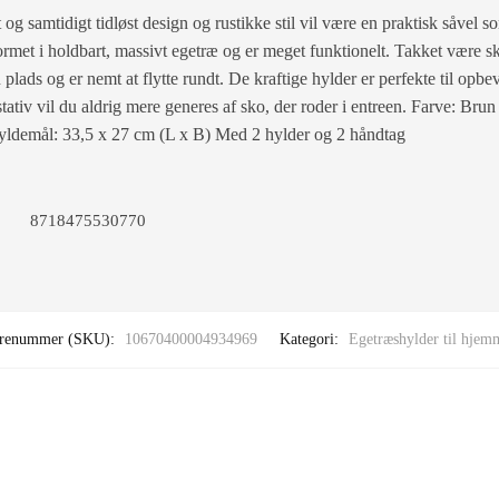
 og samtidigt tidløst design og rustikke stil vil være en praktisk såvel som
formet i holdbart, massivt egetræ og er meget funktionelt. Takket være 
plads og er nemt at flytte rundt. De kraftige hylder er perfekte til opb
tativ vil du aldrig mere generes af sko, der roder i entreen. Farve: Bru
yldemål: 33,5 x 27 cm (L x B) Med 2 hylder og 2 håndtag
8718475530770
renummer (SKU):
10670400004934969
Kategori:
Egetræshylder til hjem