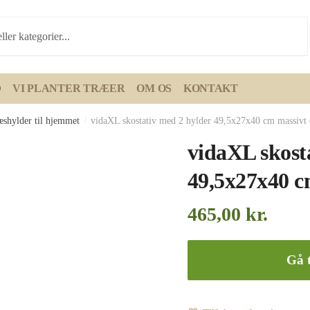
D
VI PLANTER TRÆER
OM OS
KONTAKT
æshylder til hjemmet
/
vidaXL skostativ med 2 hylder 49,5x27x40 cm massivt 
vidaXL skost
49,5x27x40 c
465,00
kr.
Gå t