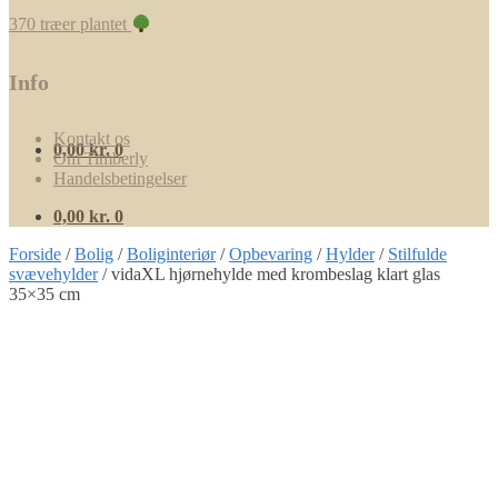
370 træer plantet
Info
Kontakt os
0,00
kr.
0
Om Timberly
Handelsbetingelser
0,00
kr.
0
Forside
/
Bolig
/
Boliginteriør
/
Opbevaring
/
Hylder
/
Stilfulde
svævehylder
/
vidaXL hjørnehylde med krombeslag klart glas
35×35 cm