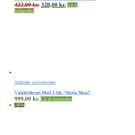
422,00
kr.
328,00
kr.
Gå til
forhandler
Stilfulde svævehylder
Væghyldesæt Med 3 Stk “Sirola Maxi”
999,00
kr.
Gå til forhandler
-35%