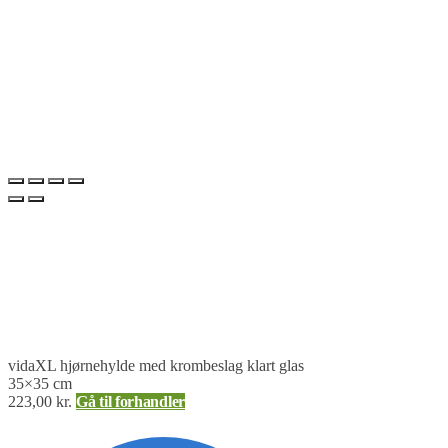
vidaXL hjørnehylde med krombeslag klart glas
35×35 cm
223,00
kr.
Gå til forhandler