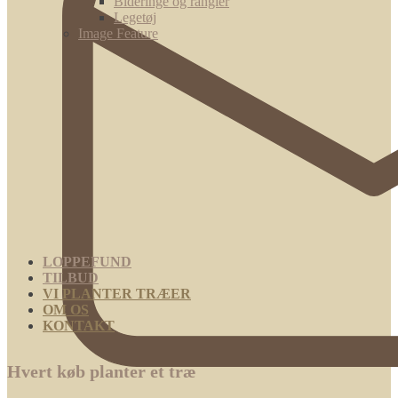
Bideringe og rangler
Legetøj
Image Feature
LOPPEFUND
TILBUD
VI PLANTER TRÆER
OM OS
KONTAKT
Hvert køb planter et træ