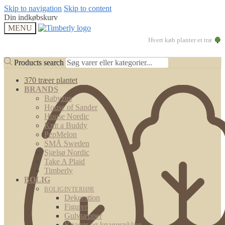
Skip to navigation
Skip to content
Din indkøbskurv
MENU
Hvert køb planter et træ
Products search
Products search
370 træer plantet
BRANDS
Babyzus
House of Sander
House Nordic
Knit a Buddy
PepMelon
SMÅ Sweden
Sjælsø Nordic
Take A Plaid
Timberly
BOLIG
BOLIGINTERIØR
Dekoration
Figurer
Gulvtæpper
Knager og knagerækker