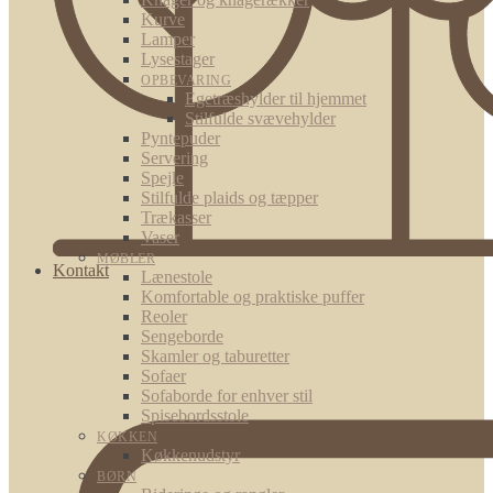
Kurve
Lamper
Lysestager
OPBEVARING
Egetræshylder til hjemmet
Stilfulde svævehylder
Pyntepuder
Servering
Spejle
Stilfulde plaids og tæpper
Trækasser
Vaser
MØBLER
Kontakt
Lænestole
Komfortable og praktiske puffer
Reoler
Sengeborde
Skamler og taburetter
Sofaer
Sofaborde for enhver stil
Spisebordsstole
KØKKEN
Køkkenudstyr
BØRN