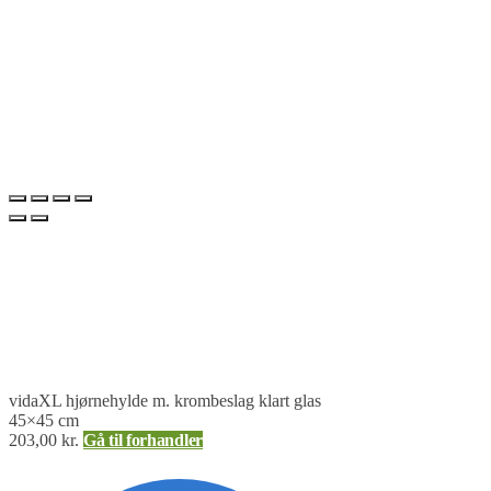
vidaXL hjørnehylde m. krombeslag klart glas
45×45 cm
203,00
kr.
Gå til forhandler