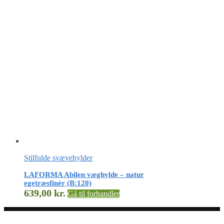
Stilfulde svævehylder
LAFORMA Abilen væghylde – natur
egetræsfinér (B:120)
639,00
kr.
Gå til forhandler