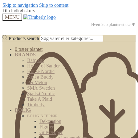
Skip to navigation
Skip to content
Din indkøbskurv
MENU
Hvert køb planter et træ 🌳
Products search
Products search
0 træer plantet
BRANDS
Babyzus
House of Sander
House Nordic
Knit a Buddy
PepMelon
SMÅ Sweden
Sjælsø Nordic
Take A Plaid
Timberly
BOLIG
BOLIGINTERIØR
Dekoration
Figurer
Gulvtæpper
Knager og knagerækker