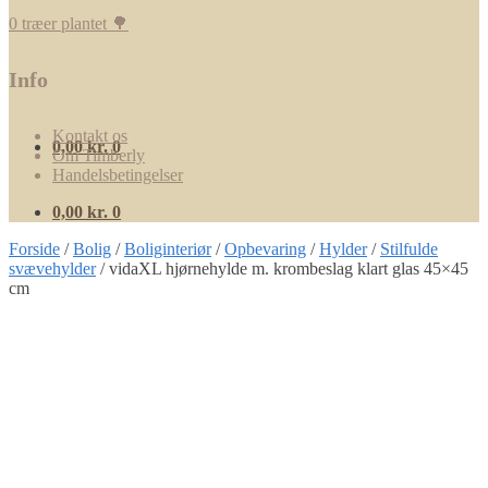
0 træer plantet 🌳
Info
Kontakt os
0,00
kr.
0
Om Timberly
Handelsbetingelser
0,00
kr.
0
Forside
/
Bolig
/
Boliginteriør
/
Opbevaring
/
Hylder
/
Stilfulde
svævehylder
/
vidaXL hjørnehylde m. krombeslag klart glas 45×45
cm