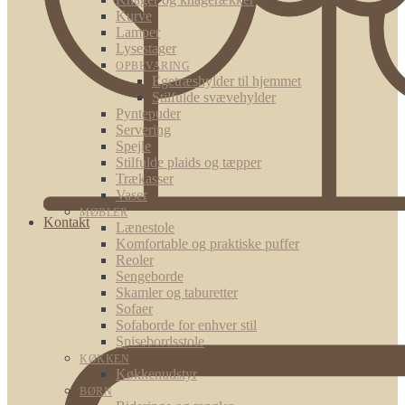
Kurve
Lamper
Lysestager
OPBEVARING
Egetræshylder til hjemmet
Stilfulde svævehylder
Pyntepuder
Servering
Spejle
Stilfulde plaids og tæpper
Trækasser
Vaser
MØBLER
Kontakt
Lænestole
Komfortable og praktiske puffer
Reoler
Sengeborde
Skamler og taburetter
Sofaer
Sofaborde for enhver stil
Spisebordsstole
KØKKEN
Køkkenudstyr
BØRN