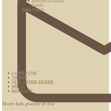
Bideringe og rangler
Legetøj
Image Feature
LOPPEFUND
TILBUD
VI PLANTER TRÆER
OM OS
KONTAKT
Hvert køb planter et træ