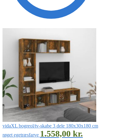
vidaXL bogreol/tv-skabe 3 dele 180x30x180 cm
1.558,00
kr.
røget egetræsfarve