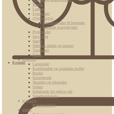
Kurve
Lamper
Lysestager
OPBEVARING
Egetræshylder til hjemmet
Stilfulde svævehylder
Pyntepuder
Servering
Spejle
Stilfulde plaids og tæpper
Trækasser
Vaser
MØBLER
Kontakt
Lænestole
Komfortable og praktiske puffer
Reoler
Sengeborde
Skamler og taburetter
Sofaer
Sofaborde for enhver stil
Spisebordsstole
KØKKEN
Køkkenudstyr
BØRN