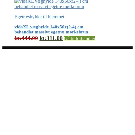
Egetræshylder til hjemmet
vidaXL væghylde 140x50x(2-4) cm
behandlet massivt egetræ mørkebrun
kr.444.00
kr.311.00
Gå til forhandler