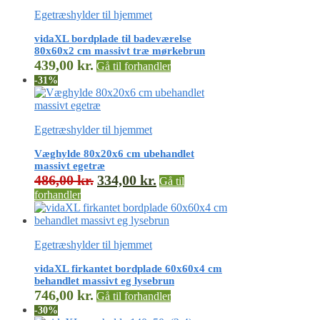
Egetræshylder til hjemmet
vidaXL bordplade til badeværelse
80x60x2 cm massivt træ mørkebrun
439,00
kr.
Gå til forhandler
-31%
Egetræshylder til hjemmet
Væghylde 80x20x6 cm ubehandlet
massivt egetræ
486,00
kr.
334,00
kr.
Gå til
forhandler
Egetræshylder til hjemmet
vidaXL firkantet bordplade 60x60x4 cm
behandlet massivt eg lysebrun
746,00
kr.
Gå til forhandler
-30%