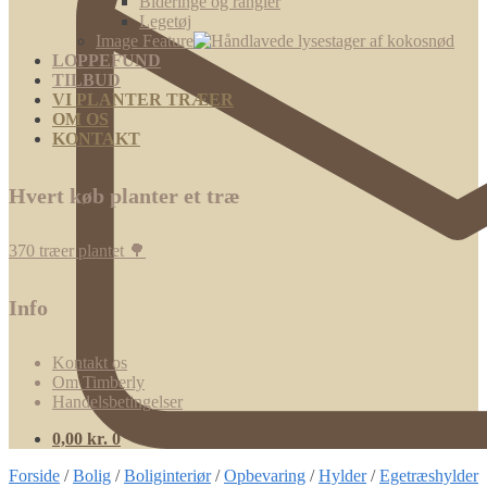
Bideringe og rangler
Legetøj
Image Feature
LOPPEFUND
TILBUD
VI PLANTER TRÆER
OM OS
KONTAKT
Hvert køb planter et træ
370 træer plantet 🌳
Info
Kontakt os
Om Timberly
Handelsbetingelser
0,00
kr.
0
Forside
/
Bolig
/
Boliginteriør
/
Opbevaring
/
Hylder
/
Egetræshylder