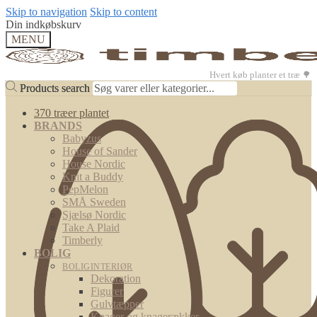
Skip to navigation
Skip to content
Din indkøbskurv
MENU
Hvert køb planter et træ 🌳
Products search
Products search
370 træer plantet
BRANDS
Babyzus
House of Sander
House Nordic
Knit a Buddy
PepMelon
SMÅ Sweden
Sjælsø Nordic
Take A Plaid
Timberly
BOLIG
BOLIGINTERIØR
Dekoration
Figurer
Gulvtæpper
Knager og knagerækker