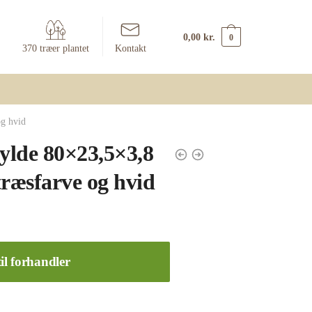
0,00
kr.
0
370 træer plantet
Kontakt
g hvid
lde 80×23,5×3,8
ræsfarve og hvid
il forhandler