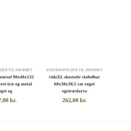
DER TIL HJEMMET
EGETRÆSHYLDER TIL HJEMMET
enreol 90x40x132
vidaXL skostativ stabelbar
ret træ og metal
60x30x30,5 cm røget
øget eg
egetræsfarve
7,00
kr.
262,00
kr.