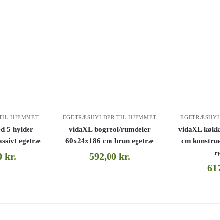
TIL HJEMMET
EGETRÆSHYLDER TIL HJEMMET
EGETRÆSHYL
d 5 hylder
vidaXL bogreol/rumdeler
vidaXL køkk
ssivt egetræ
60x24x186 cm brun egetræ
cm konstrue
r
00
kr.
592,00
kr.
61