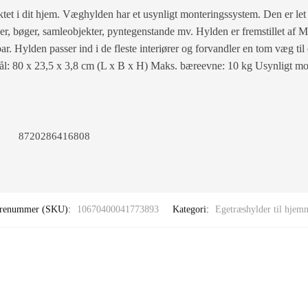
et i dit hjem. Væghylden har et usynligt monteringssystem. Den er let
iser, bøger, samleobjekter, pyntegenstande mv. Hylden er fremstillet af M
bar. Hylden passer ind i de fleste interiører og forvandler en tom væg til
ål: 80 x 23,5 x 3,8 cm (L x B x H) Maks. bæreevne: 10 kg Usynligt m
8720286416808
renummer (SKU):
10670400041773893
Kategori:
Egetræshylder til hjem