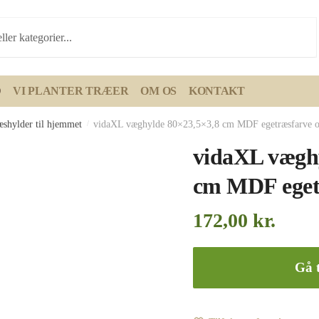
D
VI PLANTER TRÆER
OM OS
KONTAKT
æshylder til hjemmet
/
vidaXL væghylde 80×23,5×3,8 cm MDF egetræsfarve o
vidaXL væghy
cm MDF eget
172,00
kr.
Gå t