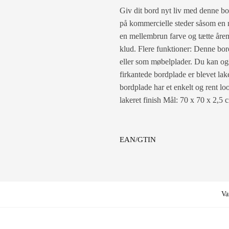
Giv dit bord nyt liv med denne bo
på kommercielle steder såsom en re
en mellembrun farve og tætte åremø
klud. Flere funktioner: Denne bor
eller som møbelplader. Du kan og
firkantede bordplade er blevet lake
bordplade har et enkelt og rent lo
lakeret finish Mål: 70 x 70 x 2,5 
EAN/GTIN
Va