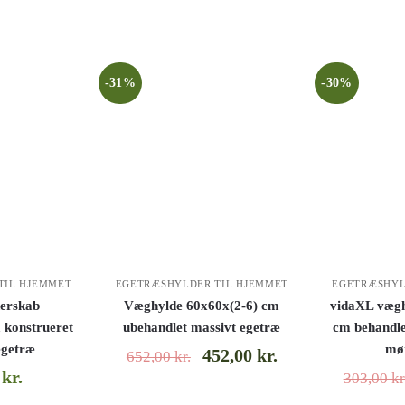
-31%
-30%
TIL HJEMMET
EGETRÆSHYLDER TIL HJEMMET
EGETRÆSHYL
erskab
Væghylde 60x60x(2-6) cm
vidaXL vægh
 konstrueret
ubehandlet massivt egetræ
cm behandle
egetræ
mø
452,00
kr.
652,00
kr.
0
kr.
303,00
kr