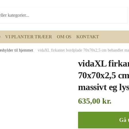
D
VI PLANTER TRÆER
OM OS
KONTAKT
æshylder til hjemmet
/
vidaXL firkantet bordplade 70x70x2,5 cm behandlet mas
vidaXL firka
70x70x2,5 cm
massivt eg ly
635,00
kr.
Gå t