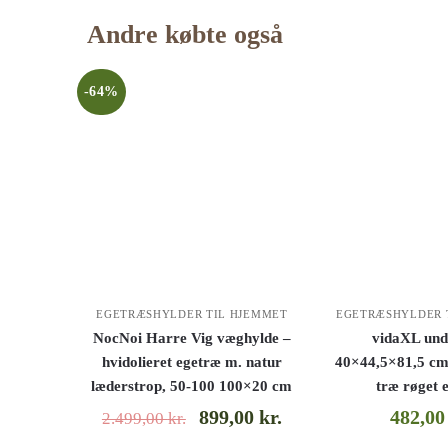
Andre købte også
-64%
EGETRÆSHYLDER TIL HJEMMET
EGETRÆSHYLDER 
NocNoi Harre Vig væghylde –
vidaXL und
hvidolieret egetræ m. natur
40×44,5×81,5 cm
læderstrop, 50-100 100×20 cm
træ røget 
899,00
kr.
482,0
2.499,00
kr.