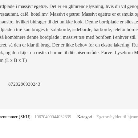
rdplade i massivt egetræ. Det er en glimrende løsning, hvis du vil geno
staurant, café, hotel mv. Massivt egetræ: Massivt egetræ er et smukt og
nstre, hvilket bidrager til det unikke look. Denne bordplade er slidstæ
dplade i træ kan bruges til sofaborde, sideborde, barborde, telefonbord
så kombinere denne bordplade i massivt træ med bordben i enhver stil.
ret, så den er klar til brug. Der er ikke behov for en ekstra lakering. R
ok, og den føjer en rustik charme til dit spiseområde. Farve: Lysebrun 
cm (L x B x T)
8720286930243
renummer (SKU):
10670400044032339
Kategori:
Egetræshylder til hjem