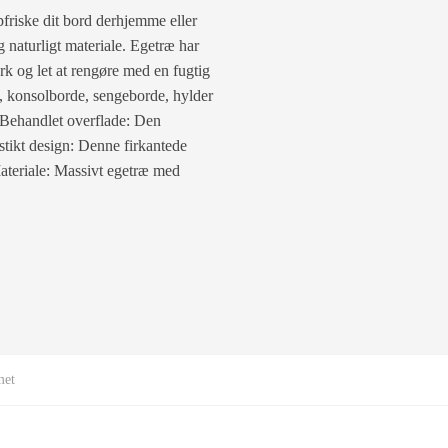
pfriske dit bord derhjemme eller
 naturligt materiale. Egetræ har
rk og let at rengøre med en fugtig
e, konsolborde, sengeborde, hylder
 Behandlet overflade: Den
ustikt design: Denne firkantede
Materiale: Massivt egetræ med
met