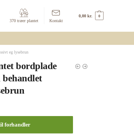
0,00
kr.
0
370 træer plantet
Kontakt
sivt eg lysebrun
ntet bordplade
 behandlet
sebrun
il forhandler