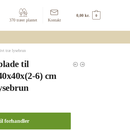
0,00
kr.
0
370 træer plantet
Kontakt
vt træ lysebrun
lade til
40x40x(2-6) cm
lysebrun
il forhandler