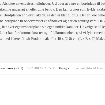
ook. Alsidige anvendelsesmuligheder: Ud over at være en bordplade til b
ellige underlag alt efter dine behov. Den kan bruges som hylde, skabs
 Bordpladen er blevet lakeret, så den er klar til brug. Der er ikke beho
e bordplade til badeværelset er håndlavet og har en naturlig kant. Da k
t, har hver egetræsbordplade sin egen unikke karakter. Udvælgelse til le
 så der kan forekomme knaster og ufuldkommenheder, så vi fylder med kna
ræ med lakeret finish Produktmål: 40 x 40 x (2-6) cm (L x B x T) Maks
renummer (SKU):
10670401338245521
Kategori:
Egetræshylder til hjem