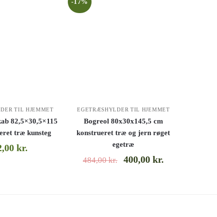
-17%
DER TIL HJEMMET
EGETRÆSHYLDER TIL HJEMMET
kab 82,5×30,5×115
Bogreol 80x30x145,5 cm
eret træ kunsteg
konstrueret træ og jern røget
egetræ
2,00
kr.
400,00
kr.
484,00
kr.