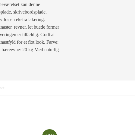
adeværelset kan denne
plade, skrivebordsplade,
v for en ekstra lakering.
naster, revner, let buede former
veringen er tilfældig. Godt at
stfyld for et flot look. Farve:
. bæreevne: 20 kg Med naturlig
met