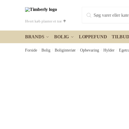
Skip
Skip
Products
to
to
search
navigation
content
Hvert køb planter et træ 🌳
BRANDS
BOLIG
LOPPEFUND
TILBU
Forside
/
Bolig
/
Boliginteriør
/
Opbevaring
/
Hylder
/
Egetr