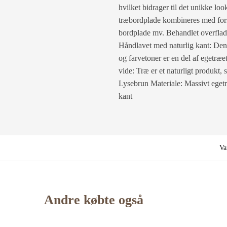
hvilket bidrager til det unikke l
træbordplade kombineres med forsk
bordplade mv. Behandlet overflade:
Håndlavet med naturlig kant: Denn
og farvetoner er en del af egetræe
vide: Træ er et naturligt produkt,
Lysebrun Materiale: Massivt eget
kant
Va
Andre købte også