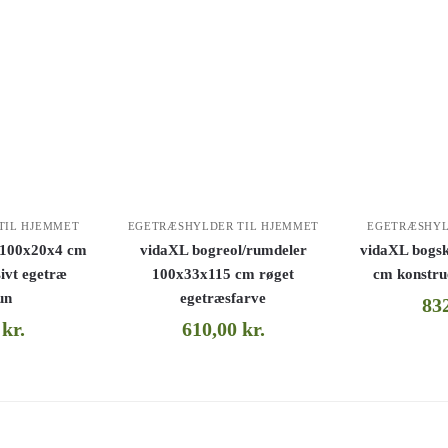
TIL HJEMMET
EGETRÆSHYLDER TIL HJEMMET
EGETRÆSHYL
 100x20x4 cm
vidaXL bogreol/rumdeler
vidaXL bogs
ivt egetræ
100x33x115 cm røget
cm konstru
un
egetræsfarve
83
0
kr.
610,00
kr.