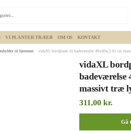
D
VI PLANTER TRÆER
OM OS
KONTAKT
æshylder til hjemmet
/
vidaXL bordplade til badeværelse 40x40x(2-6) cm massi
vidaXL bordp
badeværelse 
massivt træ 
311,00
kr.
Gå t