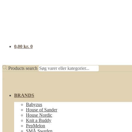
0,00
kr.
0
Products search
BRANDS
Babyzus
House of Sander
House Nordic
Knit a Buddy
PepMelon
SMÅ Sweden