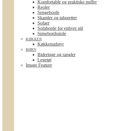
Komfortable og praktiske puffer
Reoler
Sengeborde
Skamler og taburetter
Sofaer
Sofaborde for enhver stil
Spisebordsstole
KØKKEN
Køkkenudstyr
BØRN
Bideringe og rangler
Legetøj
Image Feature