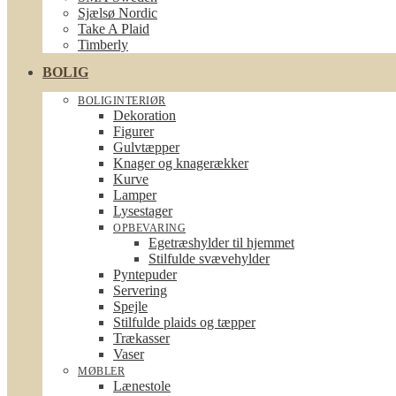
Sjælsø Nordic
Take A Plaid
Timberly
BOLIG
BOLIGINTERIØR
Dekoration
Figurer
Gulvtæpper
Knager og knagerækker
Kurve
Lamper
Lysestager
OPBEVARING
Egetræshylder til hjemmet
Stilfulde svævehylder
Pyntepuder
Servering
Spejle
Stilfulde plaids og tæpper
Trækasser
Vaser
MØBLER
Lænestole