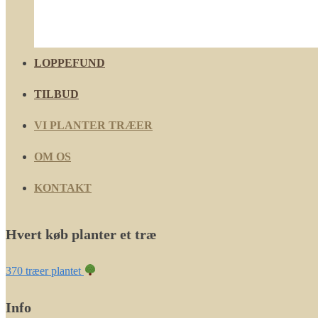
LOPPEFUND
TILBUD
VI PLANTER TRÆER
OM OS
KONTAKT
Hvert køb planter et træ
370 træer plantet
Info