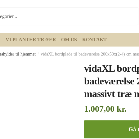
D
VI PLANTER TRÆER
OM OS
KONTAKT
æshylder til hjemmet
/
vidaXL bordplade til badeværelse 200x50x(2-4) cm mas
vidaXL bordp
badeværelse 
massivt træ
1.007,00
kr.
Gå t