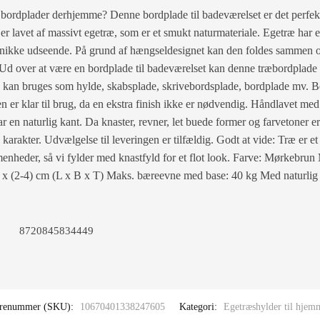
 bordplader derhjemme? Denne bordplade til badeværelset er det perfek
er lavet af massivt egetræ, som er et smukt naturmateriale. Egetræ har
s unikke udseende. På grund af hængseldesignet kan den foldes sammen 
Ud over at være en bordplade til badeværelset kan denne træbordplade
n kan bruges som hylde, skabsplade, skrivebordsplade, bordplade mv. B
 er klar til brug, da en ekstra finish ikke er nødvendig. Håndlavet me
r en naturlig kant. Da knaster, revner, let buede former og farvetoner er
arakter. Udvælgelse til leveringen er tilfældig. Godt at vide: Træ er et 
heder, så vi fylder med knastfyld for et flot look. Farve: Mørkebrun 
 x (2-4) cm (L x B x T) Maks. bæreevne med base: 40 kg Med naturlig
8720845834449
renummer (SKU):
10670401338247605
Kategori:
Egetræshylder til hjem