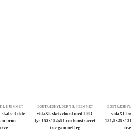
TIL HJEMMET
EGETRÆSHYLDER TIL HJEMMET
EGETRÆSHYL
-skabe 3 dele
vidaXL skrivebord med LED-
vidaXL bo
cm brun
lys 152x152x91 cm konstrueret
131,5x29x131
arve
træ gammelt eg
træ