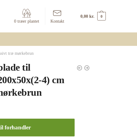
0,00
kr.
0
0 træer plantet
Kontakt
sivt træ mørkebrun
lade til
200x50x(2-4) cm
 mørkebrun
il forhandler