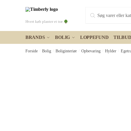
Skip
Skip
Products
to
to
search
navigation
content
Hvert køb planter et træ
BRANDS
BOLIG
LOPPEFUND
TILBU
Forside
/
Bolig
/
Boliginteriør
/
Opbevaring
/
Hylder
/
Egetr