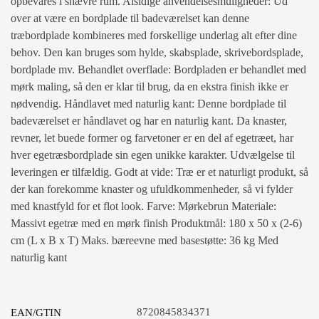
opbevares i snævre rum. Alsidige anvendelsesmuligheder: Ud
over at være en bordplade til badeværelset kan denne
træbordplade kombineres med forskellige underlag alt efter dine
behov. Den kan bruges som hylde, skabsplade, skrivebordsplade,
bordplade mv. Behandlet overflade: Bordpladen er behandlet med
mørk maling, så den er klar til brug, da en ekstra finish ikke er
nødvendig. Håndlavet med naturlig kant: Denne bordplade til
badeværelset er håndlavet og har en naturlig kant. Da knaster,
revner, let buede former og farvetoner er en del af egetræet, har
hver egetræsbordplade sin egen unikke karakter. Udvælgelse til
leveringen er tilfældig. Godt at vide: Træ er et naturligt produkt, så
der kan forekomme knaster og ufuldkommenheder, så vi fylder
med knastfyld for et flot look. Farve: Mørkebrun Materiale:
Massivt egetræ med en mørk finish Produktmål: 180 x 50 x (2-6)
cm (L x B x T) Maks. bæreevne med basestøtte: 36 kg Med
naturlig kant
8720845834371
EAN/GTIN