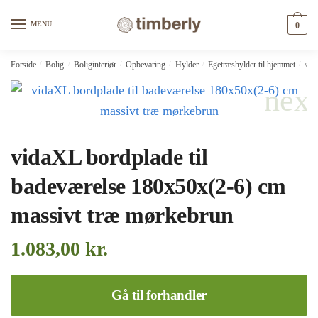
Skip
Skip
to
to
MENU
0
navigation
content
Forside
/
Bolig
/
Boliginteriør
/
Opbevaring
/
Hylder
/
Egetræshylder til hjemmet
/
vid
vidaXL bordplade til
badeværelse 180x50x(2-6) cm
massivt træ mørkebrun
1.083,00
kr.
Gå til forhandler