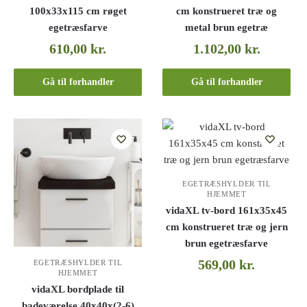
100x33x115 cm røget
cm konstrueret træ og
egetræsfarve
metal brun egetræ
610,00
kr.
1.102,00
kr.
Gå til forhandler
Gå til forhandler
EGETRÆSHYLDER TIL
HJEMMET
vidaXL tv-bord 161x35x45
cm konstrueret træ og jern
brun egetræsfarve
569,00
kr.
EGETRÆSHYLDER TIL
HJEMMET
vidaXL bordplade til
badeværelse 40x40x(2-6)