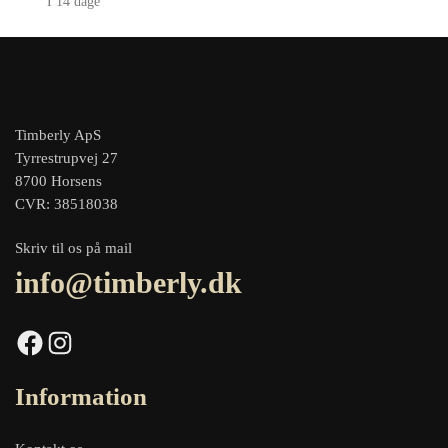
I 14 dage
Timberly ApS
Tyrrestrupvej 27
8700 Horsens
CVR: 38518038
Skriv til os på mail
info@timberly.dk
Facebook
Instagram
Information