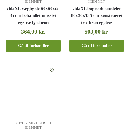
HJEMMET
HJEMMET
vidaXL væghylde 60x60x(2-
vidaXL bogreol/rumdeler
4) cm behandlet massivt
80x30x135 cm konstrueret
egetræ lysebrun
træ brun egetræ
364,00
kr.
503,00
kr.
Gå til forhandler
Gå til forhandler
EGETRÆSHYLDER TIL
HJEMMET