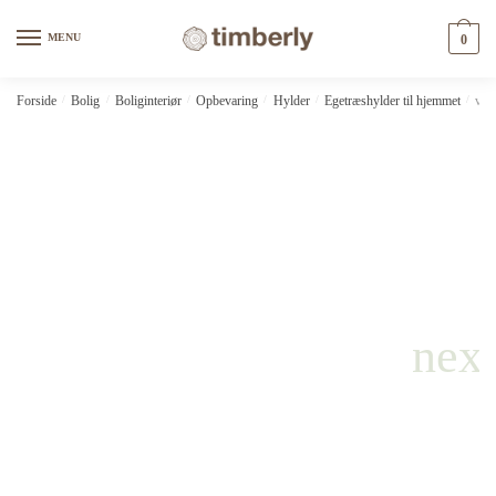
Skip
Skip
to
to
MENU
0
navigation
content
Forside
/
Bolig
/
Boliginteriør
/
Opbevaring
/
Hylder
/
Egetræshylder til hjemmet
/
vid