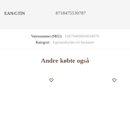
8718475530787
EAN/GTIN
Varenummer (SKU):
10670400004934970
Kategori:
Egetræshylder til hjemmet
Andre købte også