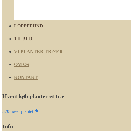
LOPPEFUND
TILBUD
VI PLANTER TRÆER
OM OS
KONTAKT
Hvert køb planter et træ
370 træer plantet 🌳
Info