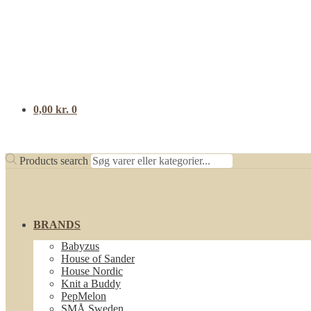
0,00
kr.
0
Products search
BRANDS
Babyzus
House of Sander
House Nordic
Knit a Buddy
PepMelon
SMÅ Sweden