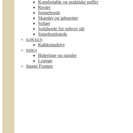
Komfortable og praktiske puffer
Reoler
Sengeborde
Skamler og taburetter
Sofaer
Sofaborde for enhver stil
Spisebordsstole
KØKKEN
Køkkenudstyr
BØRN
Bideringe og rangler
Legetøj
Image Feature