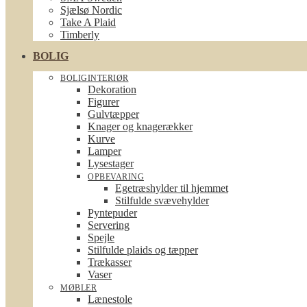
Sjælsø Nordic
Take A Plaid
Timberly
BOLIG
BOLIGINTERIØR
Dekoration
Figurer
Gulvtæpper
Knager og knagerækker
Kurve
Lamper
Lysestager
OPBEVARING
Egetræshylder til hjemmet
Stilfulde svævehylder
Pyntepuder
Servering
Spejle
Stilfulde plaids og tæpper
Trækasser
Vaser
MØBLER
Lænestole