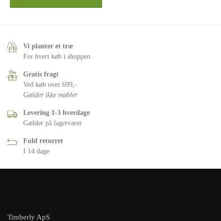
Vi planter et træ
For hvert køb i shoppen
Gratis fragt
Ved køb over 699,-
Gælder ikke møbler
Levering 1-3 hverdage
Gælder på lagervarer
Fuld returret
I 14 dage
Timberly ApS