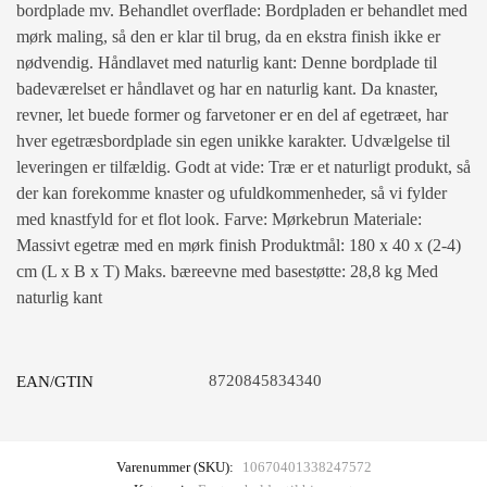
bordplade mv. Behandlet overflade: Bordpladen er behandlet med
mørk maling, så den er klar til brug, da en ekstra finish ikke er
nødvendig. Håndlavet med naturlig kant: Denne bordplade til
badeværelset er håndlavet og har en naturlig kant. Da knaster,
revner, let buede former og farvetoner er en del af egetræet, har
hver egetræsbordplade sin egen unikke karakter. Udvælgelse til
leveringen er tilfældig. Godt at vide: Træ er et naturligt produkt, så
der kan forekomme knaster og ufuldkommenheder, så vi fylder
med knastfyld for et flot look. Farve: Mørkebrun Materiale:
Massivt egetræ med en mørk finish Produktmål: 180 x 40 x (2-4)
cm (L x B x T) Maks. bæreevne med basestøtte: 28,8 kg Med
naturlig kant
8720845834340
EAN/GTIN
Varenummer (SKU):
10670401338247572