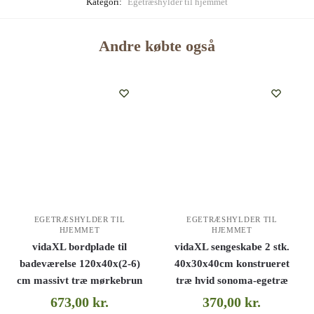
Kategori:
Egetræshylder til hjemmet
Andre købte også
EGETRÆSHYLDER TIL
EGETRÆSHYLDER TIL
HJEMMET
HJEMMET
vidaXL bordplade til
vidaXL sengeskabe 2 stk.
badeværelse 120x40x(2-6)
40x30x40cm konstrueret
cm massivt træ mørkebrun
træ hvid sonoma-egetræ
673,00
kr.
370,00
kr.