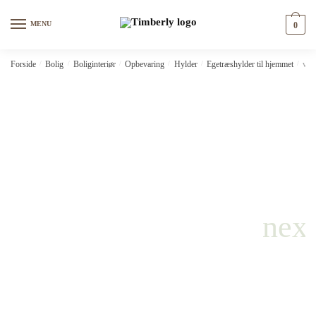
Skip
Skip
to
to
MENU
0
navigation
content
Forside
/
Bolig
/
Boliginteriør
/
Opbevaring
/
Hylder
/
Egetræshylder til hjemmet
/
vid