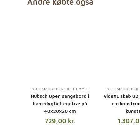
Andre købte også
EGETRÆSHYLDER TIL HJEMMET
EGETRÆSHYLDER 
Hübsch Open sengebord i
vidaXL skab 82
bæredygtigt egetræ på
cm konstrue
40x20x20 cm
kunst
729,00
kr.
1.307,