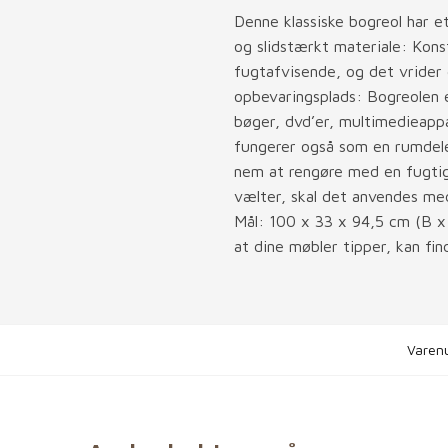
Denne klassiske bogreol har et
og slidstærkt materiale: Kons
fugtafvisende, og det vrider el
opbevaringsplads: Bogreolen e
bøger, dvd’er, multimedieapp
fungerer også som en rumdeler
nem at rengøre med en fugtig
vælter, skal det anvendes m
Mål: 100 x 33 x 94,5 cm (B x
at dine møbler tipper, kan fin
Varen