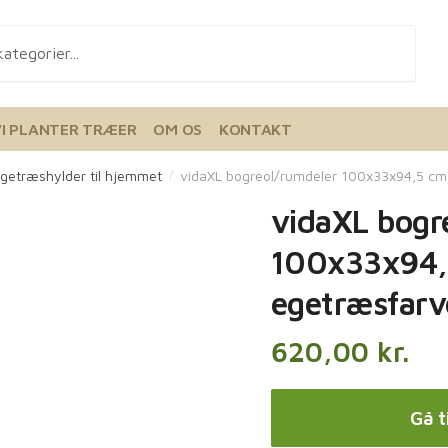
VI PLANTER TRÆER
OM OS
KONTAKT
getræshylder til hjemmet
vidaXL bogreol/rumdeler 100x33x94,5 cm
/
vidaXL bogr
100x33x94,
egetræsfarv
620,00
kr.
Gå t