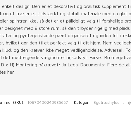
 enkelt design. Den er et dekorativt og praktisk supplement til 
trueret træ er et slidstærkt og stabilt materiale med en glat o
ler splintrer ikke, så det er et pålideligt valg til forskellige pr
r designet med 8 store rum, så den tilbyder rigelig med plads t
arater og pyntegenstande pænt organiseret og inden for rækkev
, hvilket gør den til et perfekt valg til dit hjem. Nem vedlig
 klud, og den kræver ikke meget vedligeholdelse. Advarsel: Fo
ed det medfølgende vægmonteringsudstyr. Farve: Brun egetræ
 D x H) Montering påkrævet: Ja Legal Documents: Flere detalje
des her
ummer (SKU):
10670400240935657
Kategori:
Egetræshylder til 