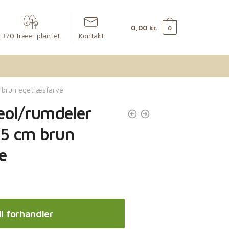
0,00
kr.
0
370 træer plantet
Kontakt
 brun egetræsfarve
eol/rumdeler
5 cm brun
e
il forhandler