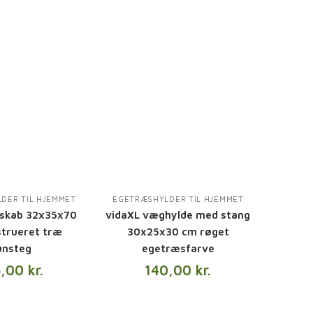
DER TIL HJEMMET
EGETRÆSHYLDER TIL HJEMMET
oskab 32x35x70
vidaXL væghylde med stang
trueret træ
30x25x30 cm røget
unsteg
egetræsfarve
5,00
kr.
140,00
kr.