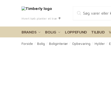
Skip
Skip
Products
to
to
search
navigation
content
Hvert køb planter et træ 🌳
BRANDS
BOLIG
LOPPEFUND
TILBUD
Forside
Bolig
Boliginteriør
Opbevaring
Hylder
E
/
/
/
/
/