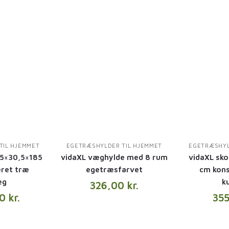
TIL HJEMMET
EGETRÆSHYLDER TIL HJEMMET
EGETRÆSHYL
,5×30,5×185
vidaXL væghylde med 8 rum
vidaXL sk
ret træ
egetræsfarvet
cm kons
eg
k
326,00
kr.
00
kr.
35