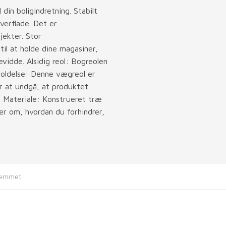
din boligindretning. Stabilt
verflade. Det er
ojekter. Stor
il at holde dine magasiner,
idde. Alsidig reol: Bogreolen
eholdelse: Denne vægreol er
r at undgå, at produktet
 Materiale: Konstrueret træ
r om, hvordan du forhindrer,
hjemmet