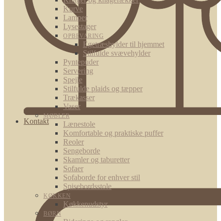
Kurve
Lamper
Lysestager
OPBEVARING
Egetræshylder til hjemmet
Stilfulde svævehylder
Pyntepuder
Servering
Spejle
Stilfulde plaids og tæpper
Trækasser
Vaser
MØBLER
Kontakt
Lænestole
Komfortable og praktiske puffer
Reoler
Sengeborde
Skamler og taburetter
Sofaer
Sofaborde for enhver stil
Spisebordsstole
KØKKEN
Køkkenudstyr
BØRN