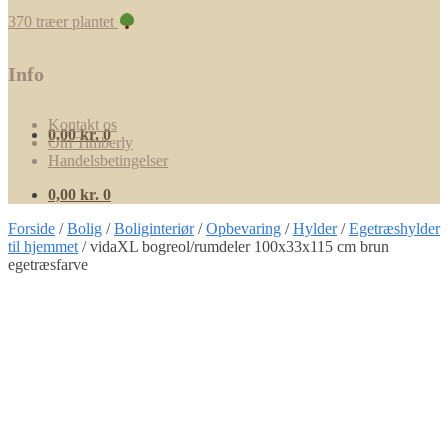
370 træer plantet
Info
Kontakt os
0,00
kr.
0
Om Timberly
Handelsbetingelser
0,00
kr.
0
Forside
/
Bolig
/
Boliginteriør
/
Opbevaring
/
Hylder
/
Egetræshylder
til hjemmet
/
vidaXL bogreol/rumdeler 100x33x115 cm brun
egetræsfarve