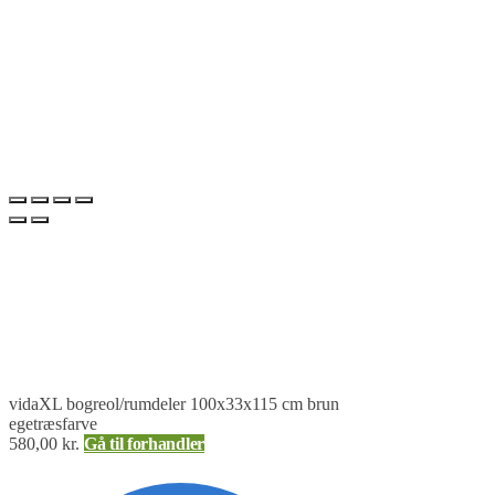
vidaXL bogreol/rumdeler 100x33x115 cm brun
egetræsfarve
580,00
kr.
Gå til forhandler