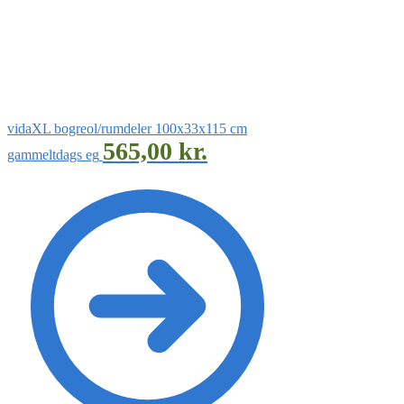
vidaXL bogreol/rumdeler 100x33x115 cm
565,00
kr.
gammeltdags eg