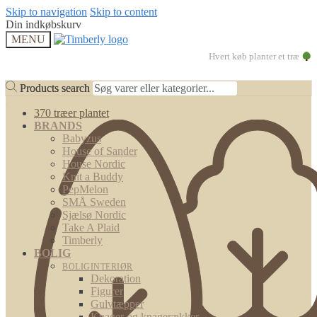
Skip to navigation
Skip to content
Din indkøbskurv
MENU
Hvert køb planter et træ
Products search
Products search
370 træer plantet
BRANDS
Babyzus
House of Sander
House Nordic
Knit a Buddy
PepMelon
SMÅ Sweden
Sjælsø Nordic
Take A Plaid
Timberly
BOLIG
BOLIGINTERIØR
Dekoration
Figurer
Gulvtæpper
Knager og knagerækker