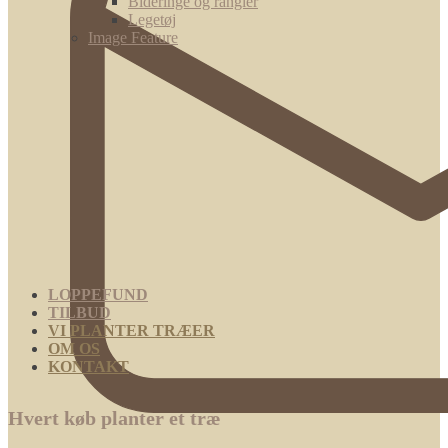
Bideringe og rangler
Legetøj
Image Feature
LOPPEFUND
TILBUD
VI PLANTER TRÆER
OM OS
KONTAKT
Hvert køb planter et træ