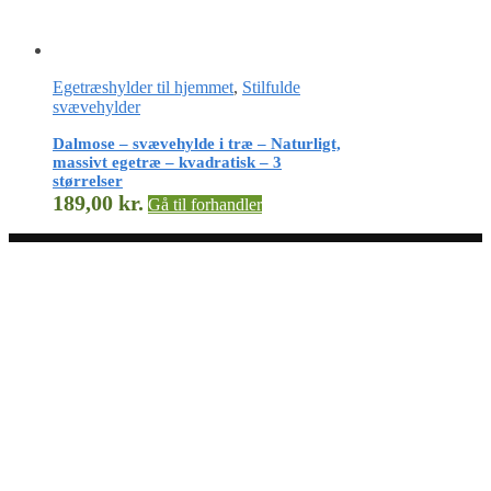
Egetræshylder til hjemmet
,
Stilfulde
svævehylder
Dalmose – svævehylde i træ – Naturligt,
massivt egetræ – kvadratisk – 3
størrelser
189,00
kr.
Gå til forhandler