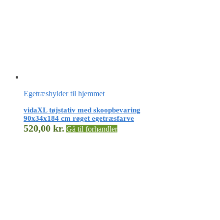
Egetræshylder til hjemmet
vidaXL tøjstativ med skoopbevaring
90x34x184 cm røget egetræsfarve
520,00
kr.
Gå til forhandler