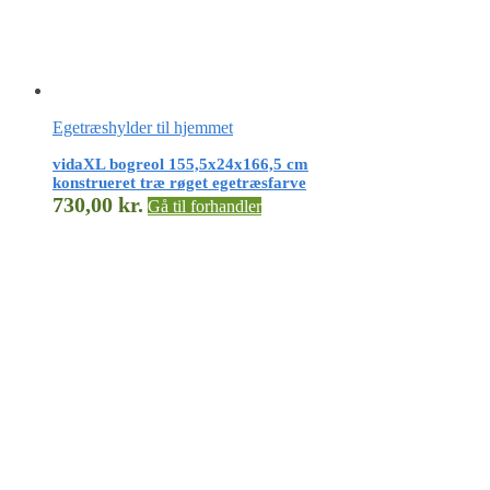
Egetræshylder til hjemmet
vidaXL bogreol 155,5x24x166,5 cm
konstrueret træ røget egetræsfarve
730,00
kr.
Gå til forhandler