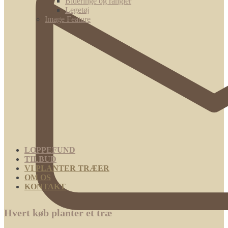
Bideringe og rangler
Legetøj
Image Feature
LOPPEFUND
TILBUD
VI PLANTER TRÆER
OM OS
KONTAKT
Hvert køb planter et træ