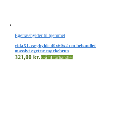
Egetræshylder til hjemmet
vidaXL væghylde 40x60x2 cm behandlet
massivt egetræ mørkebrun
321,00
kr.
Gå til forhandler