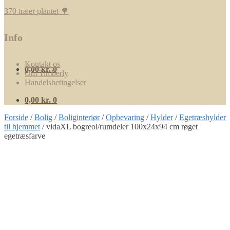
370 træer plantet 🌳
Info
Kontakt os
0,00
kr.
0
Om Timberly
Handelsbetingelser
0,00
kr.
0
Forside
/
Bolig
/
Boliginteriør
/
Opbevaring
/
Hylder
/
Egetræshylder
til hjemmet
/
vidaXL bogreol/rumdeler 100x24x94 cm røget
egetræsfarve