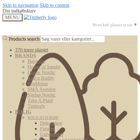
Skip to navigation
Skip to content
Din indkøbskurv
MENU
Hvert køb planter et træ 🌳
Products search
Products search
370 træer plantet
BRANDS
Babyzus
House of Sander
House Nordic
Knit a Buddy
PepMelon
SMÅ Sweden
Sjælsø Nordic
Take A Plaid
Timberly
BOLIG
BOLIGINTERIØR
Dekoration
Figurer
Gulvtæpper
Knager og knagerækker