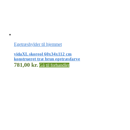
Egetræshylder til hjemmet
vidaXL skoreol 60x34x112 cm
konstrueret træ brun egetræsfarve
781,00
kr.
Gå til forhandler