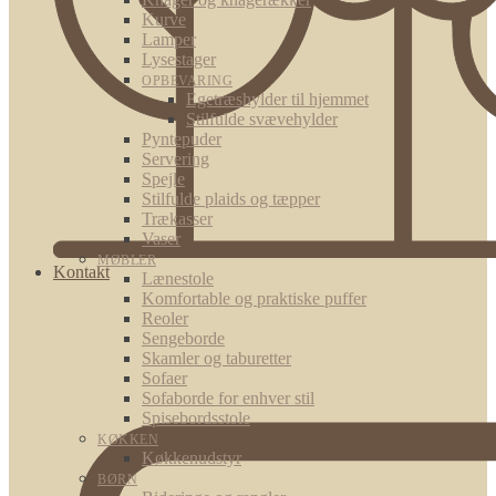
Kurve
Lamper
Lysestager
OPBEVARING
Egetræshylder til hjemmet
Stilfulde svævehylder
Pyntepuder
Servering
Spejle
Stilfulde plaids og tæpper
Trækasser
Vaser
MØBLER
Kontakt
Lænestole
Komfortable og praktiske puffer
Reoler
Sengeborde
Skamler og taburetter
Sofaer
Sofaborde for enhver stil
Spisebordsstole
KØKKEN
Køkkenudstyr
BØRN