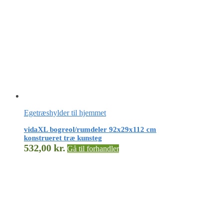
Egetræshylder til hjemmet
vidaXL bogreol/rumdeler 92x29x112 cm
konstrueret træ kunsteg
532,00
kr.
Gå til forhandler