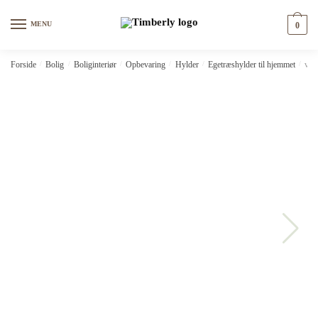
Skip
Skip
to
to
MENU
0
navigation
content
Forside
/
Bolig
/
Boliginteriør
/
Opbevaring
/
Hylder
/
Egetræshylder til hjemmet
/
vid