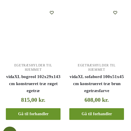
EGETRÆSHYLDER TIL
EGETRÆSHYLDER TIL
HJEMMET
HJEMMET
vidaXL bogreol 102x29x143
vidaXL sofabord 100x51x45
cm konstrueret træ røget
cm konstrueret træ brun
egetræ
egetræsfarve
815,00
kr.
608,00
kr.
Gå til forhandler
Gå til forhandler