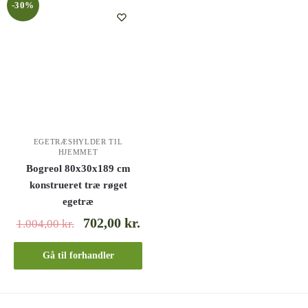
-30%
EGETRÆSHYLDER TIL
HJEMMET
Bogreol 80x30x189 cm
konstrueret træ røget
egetræ
702,00
kr.
1.004,00
kr.
Gå til forhandler