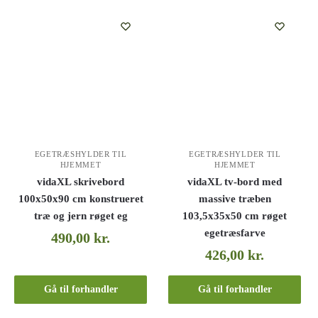
EGETRÆSHYLDER TIL
EGETRÆSHYLDER TIL
HJEMMET
HJEMMET
vidaXL skrivebord
vidaXL tv-bord med
100x50x90 cm konstrueret
massive træben
træ og jern røget eg
103,5x35x50 cm røget
egetræsfarve
490,00
kr.
426,00
kr.
Gå til forhandler
Gå til forhandler