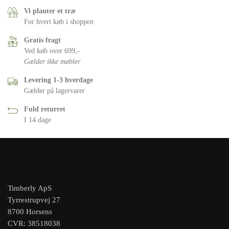
Vi planter et træ
For hvert køb i shoppen
Gratis fragt
Ved køb over 699,-
Gælder ikke møbler
Levering 1-3 hverdage
Gælder på lagervarer
Fuld returret
I 14 dage
Timberly ApS
Tyrrestrupvej 27
8700 Horsens
CVR: 38518038