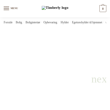
Skip
Skip
to
to
MENU
0
navigation
content
Forside
/
Bolig
/
Boliginteriør
/
Opbevaring
/
Hylder
/
Egetræshylder til hjemmet
/
vid