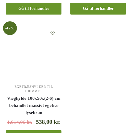
Gå til forhandler
Gå til forhandler
-47%
EGETRÆSHYLDER TIL
HJEMMET
Væghylde 100x50x(2-6) cm
behandlet massivt egetræ
lysebrun
538,00
kr.
1.014,00
kr.