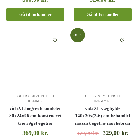
Gå til forhandler
Gå til forhandler
-30%
EGETRÆSHYLDER TIL
EGETRÆSHYLDER TIL
HJEMMET
HJEMMET
vidaXL bogreol/rumdeler
vidaXL væghylde
80x24x96 cm konstrueret
140x30x(2-6) cm behandlet
træ røget egetræ
massivt egetræ mørkebrun
369,00
kr.
329,00
kr.
470,00
kr.