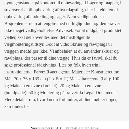
pyntegenstande, på kontoret til opbevaring af bøger og mapper, i
soveværelset til opbevaring af hverdagsting, eller i kælderen til
opbevaring af andre ting og sager. Nem vedligeholdelse:
Bogreolen er nem at rengøre med en fugtig klud, og den kræver
ikke meget vedligeholdelse. Advarsel: For at undgå, at produktet
vælter, skal det anvendes med det medfølgende
vægmonteringsudstyr. Godt at vide: Skruer og rawlplugs til
væggen medfølger ikke. Vi anbefaler, at du anvender skruer og
rawlplugs, der passer til dine vægge. Hvis du er i tvivl, skal du
søge professionel rådgivning. Læs og følg hvert trin i
instruktionerne. Farve: Røget egetræ Materiale: Konstrueret træ
Mål: 70 x 36 x 189 cm (L x B x H) Maks. bæreevne (i alt): 100
kg Maks. bæreevne (laminat): 20 kg Maks. bæreevne
(bundplade): 50 kg Montering påkrævet: Ja Legal Documents:
Flere detaljer om, hvordan du forhindrer, at dine møbler tipper,
kan findes her
Varenummer (SKU):
10670401382091694