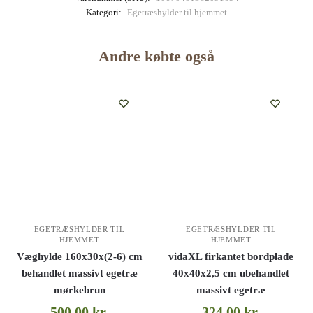
Kategori:
Egetræshylder til hjemmet
Andre købte også
EGETRÆSHYLDER TIL
EGETRÆSHYLDER TIL
HJEMMET
HJEMMET
Væghylde 160x30x(2-6) cm
vidaXL firkantet bordplade
behandlet massivt egetræ
40x40x2,5 cm ubehandlet
mørkebrun
massivt egetræ
500,00
kr.
324,00
kr.